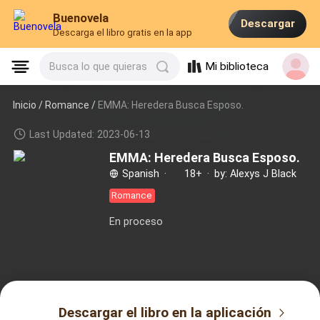
Buenovela
Descargar
Descarga el libro gratis en la app
Mi biblioteca
Busca lo que quieras
Inicio /
Romance
/
EMMA: Heredera Busca Esposo.
Last Updated: 2023-06-13
EMMA: Heredera Busca Esposo.
Spanish
·
18+
·
by: Alexys J Black
Romance
En proceso
Descargar el libro en la aplicación