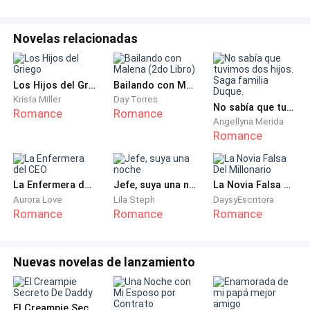
que no duraría ni una semana con este cretino.
Novelas relacionadas
—David Colman, aceptas a Emma Dawson cómo tú
legítima esposa, para amarla y respetarla, en la salud y
la enfermedad ¿hasta que la muerte los separe? —
Los Hijos del Griego
Bailando con Malena (2do Libro)
Inquiere el sacerdote, mientras la cara de David es un
Krista Miller
Day Torres
No sabía que tuvimos dos hijos. Saga familia Duque.
jodido poema.
Romance
Romance
Angellyna Merida
Romance
—Como si tuviera otra opción— Musita David con una
son risita falsa —Acepto— Corrige al ver que lo
fulminé con la mirada.
La Enfermera del CEO
Jefe, suya una noche
La Novia Falsa Del Millonario
Aurora Love
Lila Steph
DaysyEscritora
Romance
Romance
Romance
—Emma Dawson, ¿Aceptas a David Colman, cómo tú
legítimo esposo, para amarlo y respetarlo en la salud
y la enfermedad hasta que la muerte los separe?—
Nuevas novelas de lanzamiento
Pregunta dirigiéndose a mí.
—Acepto señor— asiento cordialmente, ya no hay
El Creampie Secreto De Daddy