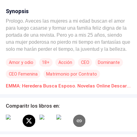
Synopsis
Prologo. Aveces las mujeres a mi edad buscan el amor
para luego casarse y formar una familia feliz digna de la
portada de una revista. Pero yo a mis 25 años, siendo
una mujer poderosa no pierdo mi tiempo en fantasías que
solo me harán perder el tiempo, la juventud y la belleza.
En una sociedad donde las mujeres son infravaloradas,
Amor y odio
18+
Acción
CEO
Dominante
Emma Dawson, una joven y hermosa mujer adinerada,
es obligada por su abuelo a casarse con uno de sus
CEO Femenina
Matrimonio por Contrato
socios para poder limpiar su mala reputación y enaltecer
su nombre ante su familia. Sentimientos inesperados
Matrimonio Exprés
De Odio al Amor
EMMA: Heredera Busca Esposo. Novelas Online Descarga gratuita de PDF
surgirán en medio de ella y su nuevo esposo, de a poco
descubrirán que del amor al odio solo hay un paso.
¿Crees que el amor pueda más que la codicia?
Comparitr los libros en: