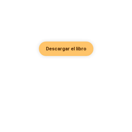
Descargar el libro
Hot Genres
Romance
Recursos
Hombre lobo
Palabras clave
Redes Sociales
Mafia
Búsquedas calientes