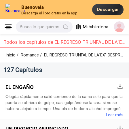
Buenovela
Descargar
Descarga el libro gratis en la app
Mi biblioteca
Busca lo que quieras
Todos los capítulos de EL REGRESO TRIUNFAL DE LA“EX” DESPRECIADA: Capítulo 1 - Capítulo 10
Inicio /
Romance
/
EL REGRESO TRIUNFAL DE LA“EX” DESPRECIADA /
127 Capítulos
EL ENGAÑO
Olegda rápidamente salió corriendo de la cama solo para que la
puerta se abriera de golpe, casi golpeándose la cara si no se
hubiera alejado.a tiempo. Una ola de hedor a alcohol impregnó
rápidamente la habitación, junto con el olor a humo y perfume.
Leer más
Allí estaba su marido, Mervin, apoyado en su amante, Ariadna
Ferry, en busca de apoyo. Olegda trató de ignorar la forma en
UN DIVORCIO ANUNCIADO