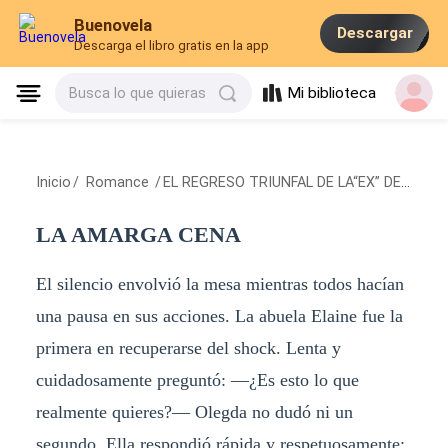
Buenovela
Descargar
Descarga el libro gratis en la app
Mi biblioteca
Busca lo que quieras
Inicio
/
Romance
/
EL REGRESO TRIUNFAL DE LA“EX” DESPRECIADA
LA AMARGA CENA
El silencio envolvió la mesa mientras todos hacían
una pausa en sus acciones. La abuela Elaine fue la
primera en recuperarse del shock. Lenta y
cuidadosamente preguntó: —¿Es esto lo que
realmente quieres?— Olegda no dudó ni un
segundo. Ella respondió rápida y respetuosamente: