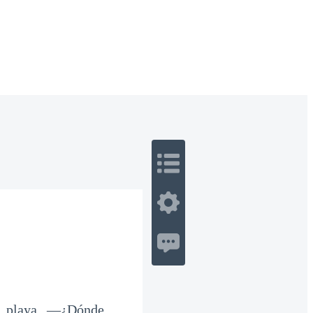
 Romance
Sci-Fi
Guerra
Otros
a playa. —¿Dónde