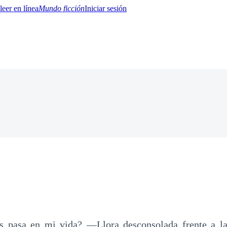
Mundo ficción
Iniciar sesión
BTQ+
YA/TEEN
Paranormal
Misterio/Thriller
Oriental
Juegos
Historia
MM
s pasa en mi vida? —Llora desconsolada frente a l