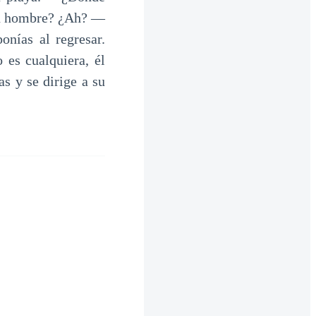
gún hombre? ¿Ah? —
nías al regresar.
 es cualquiera, él
s y se dirige a su