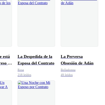
 está
La Despedida de la
La Perversa
reso de
Esposa del Contrato
Obsesión de Adán
nados
Rosa
Belladonna
218 leídos
49 leídos