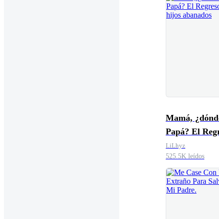
Mamá, ¿dónde
Papá? El Reg
los hijos aba
LiLhyz
525.5K leídos