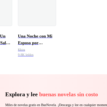
 Un
Una Noche con Mi
 Salvar
Esposo por
Contrato
Khira
9.8K leídos
Explora y lee
buenas novelas sin costo
Miles de novelas gratis en BueNovela. ¡Descarga y lee en cualquier momen