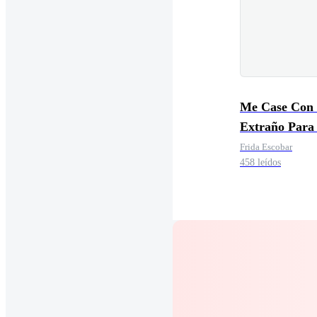
Me Case Con
Extraño Para
A Mi Padre.
Frida Escobar
458 leídos