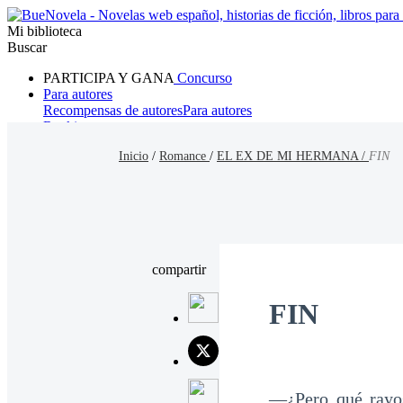
Mi biblioteca
Buscar
PARTICIPA Y GANA
Concurso
Para autores
Recompensas de autores
Para autores
Ranking
Navegar
Inicio
/
Romance
/
EL EX DE MI HERMANA /
FIN
Novelas
Cuentos Cortos
Todos
Romance
Hombre lobo
Mafia
Sistema
Fantasía
Urbano
LG
compartir
FIN
—¿Pero qué rayo