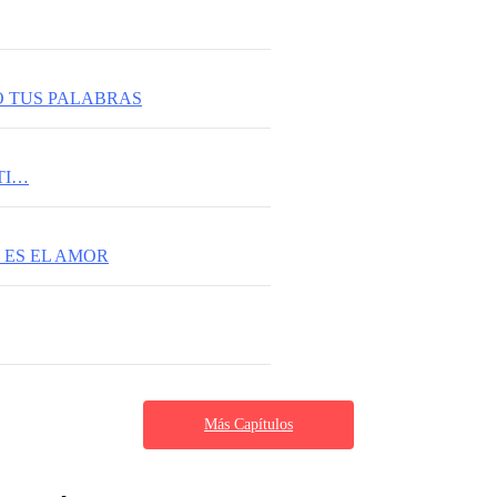
 TUS PALABRAS
TI…
 ES EL AMOR
Más Capítulos