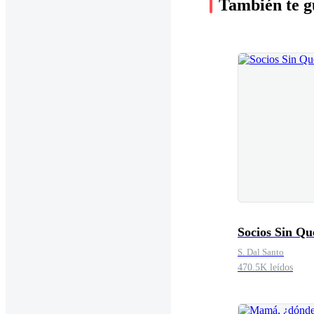
También te g
Socios Sin Qu
S. Dal Santo
470.5K leídos