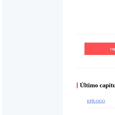
ca
Último capít
EPÍLOGO