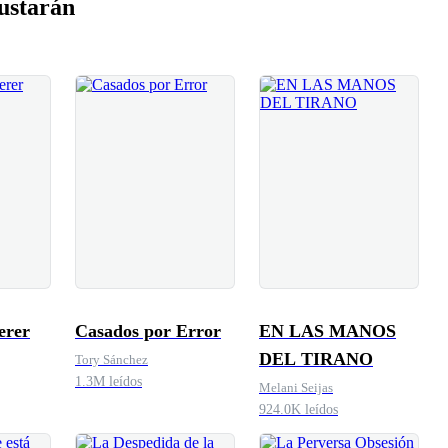
ustarán
erer
Casados por Error
EN LAS MANOS
DEL TIRANO
Tory Sánchez
1.3M leídos
Melani Seijas
924.0K leídos