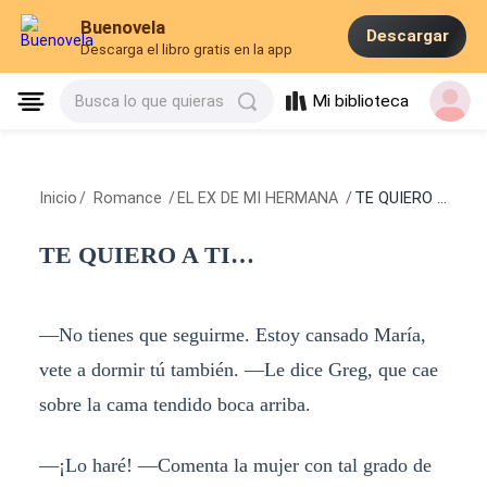
Buenovela
Descargar
Descarga el libro gratis en la app
Mi biblioteca
Busca lo que quieras
Inicio
/
Romance
/
EL EX DE MI HERMANA
/
TE QUIERO A TI…
TE QUIERO A TI…
—No tienes que seguirme. Estoy cansado María,
vete a dormir tú también. —Le dice Greg, que cae
sobre la cama tendido boca arriba.
—¡Lo haré! —Comenta la mujer con tal grado de