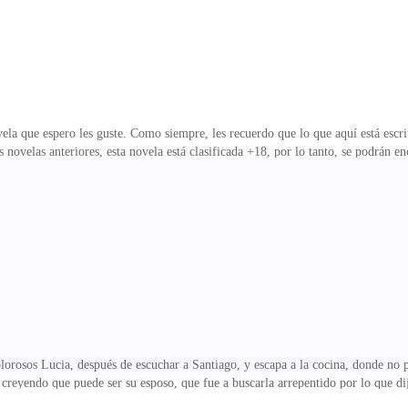
vela que espero les guste. Como siempre, les recuerdo que lo que aquí está escr
s novelas anteriores, esta novela está clasificada +18, por lo tanto, se podrán 
a oleada de felicidad, y que mi intención, es siempre dejar un mensaje. Gracias
oza escritora. Un abrazo *** Era el aniversario número 5 de Lucia Nashville
ria. Lucia era una ávida diseñadora de modas, dueña de Rose Green, una casa d
iago, era un cont
rosos Lucia, después de escuchar a Santiago, y escapa a la cocina, donde no p
 creyendo que puede ser su esposo, que fue a buscarla arrepentido por lo que dij
ción muy cercana desde que eran adolescentes, debido a las inseguridades de Lo