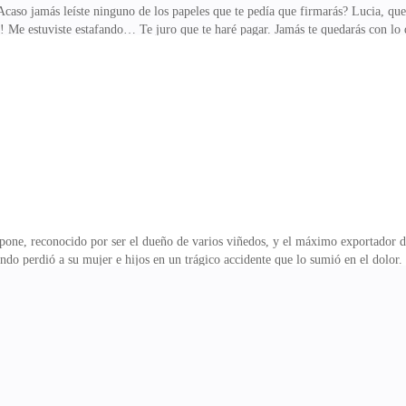
aso jamás leíste ninguno de los papeles que te pedía que firmarás? Lucia, que 
! Me estuviste estafando… Te juro que te haré pagar. Jamás te quedarás con lo
consiente de que aunque ha sido cruel, la culpa lo carcome. Cansada de golpearlo
golpearme. Espero, y de alguna manera, eso sirviera para calmar tu ira. Santi
cirle una última cosa. —Me iré hoy de la casa, así que te pido que firmes los p
one, reconocido por ser el dueño de varios viñedos, y el máximo exportador de
ndo perdió a su mujer e hijos en un trágico accidente que lo sumió en el dolor
odas las atrocidades que hizo de joven. Como violar a una de sus empleadas, a la
 el día de hoy, y quien resultó ser su única familia. Temeroso de lo que le espera
dos. —Gregory, acércate… —Le pide el hombre, después de firmar, reconociénd
e estatura, de m