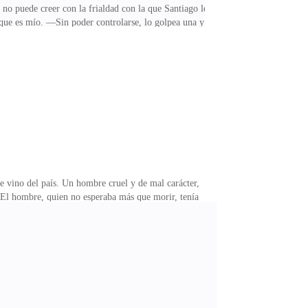
no puede creer con la frialdad con la que Santiago le
 que es mío. —Sin poder controlarse, lo golpea una y
, se deja caer al suelo, sudorosa y agitada, llorando de
ago camina hacia la puerta, dejando a su esposa hecha
apeles. Lucia se levanta, y lo mira con odio. —No
 vino del país. Un hombre cruel y de mal carácter,
. El hombre, quien no esperaba más que morir, tenía
 cual embarazó y lanzó a la calle sin piedad a pesar
 al morir, decide reconocerlo y dejarle toda su fortuna,
olo como único heredero de la fortuna Capone. Espera