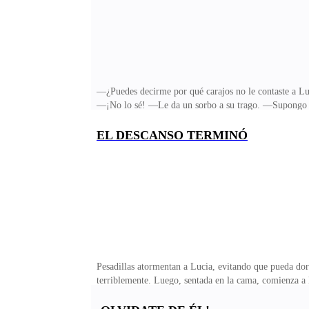
—¿Puedes decirme por qué carajos no le contaste a Luc
—¡No lo sé! —Le da un sorbo a su trago. —Supongo qu
única razón por la que me acerqué a ti, es porque se m
puedan unirse… —Ya estamos unidos, y tal vez más adela
EL DESCANSO TERMINÓ
ayuda. —Sería su decisión. ¿No te parece peor usarla 
más beneficiada en todo esto. —¡Si tú lo dices! —Co
Pesadillas atormentan a Lucia, evitando que pueda dorm
terriblemente. Luego, sentada en la cama, comienza 
pregunta así misma en voz alta. Y observa en la oscuri
refrescos. Su adicción por calmar su dolor con comida