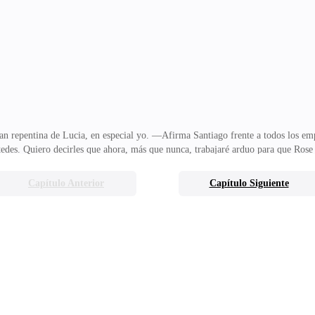
ue se sentía antes, y dejándose llevar nuevamente por la desesperación y la tris
ndo de la habitación asustando a
an repentina de Lucia, en especial yo. —Afirma Santiago frente a todos los e
stedes. Quiero decirles que ahora, más que nunca, trabajaré arduo para que Ros
 y del mundo. Es por eso que les pido me apoyen, y que en el nombre de mi am
s oficinas. Macarena, que se percata, aprovecha que Santiago sigue hablando y l
Capítulo Anterior
Capítulo Siguiente
sin ninguna intención algunos papeles sobre el escritorio. —¿Es tu oficina? ¡
ías simplemente aislarte de