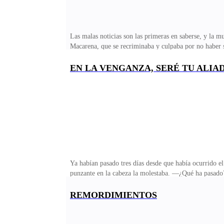
Las malas noticias son las primeras en saberse, y la 
Macarena, que se recriminaba y culpaba por no haber si
siquiera pensar que esa sería la última vez que escuch
que había caído al barranco, ya que encontraron, el cin
EN LA VENGANZA, SERÉ TU ALIA
asiento trasero en su bolso. Un altar, lleno de flores 
realmente destrozada, lloraba aferrada a la foto de su 
Ya habían pasado tres días desde que había ocurrido el
punzante en la cabeza la molestaba. —¿Qué ha pasad
despreocupada un hombre que está de espaldas observ
morir, Lucia —Se gira dándole la cara a la mujer que
REMORDIMIENTOS
su mente vienen los recuerdos tormentosos del acciden
una cálida mano, sobre su hombro, la calma. —Llovía 