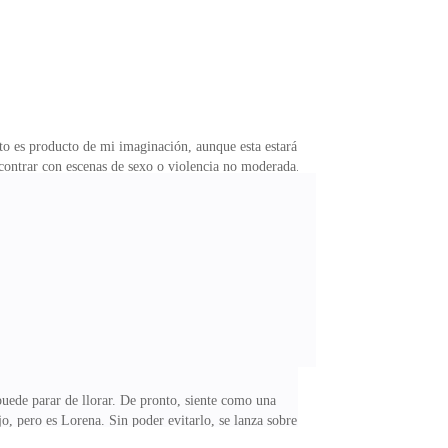
ito es producto de mi imaginación, aunque esta estará
encontrar con escenas de sexo o violencia no moderada.
 por animarse a leer otra de mis historias y apoyarme.
 y Santiago Riquelme. Una pareja que llevaba más de
e modas que en los últimos años era muy cotizada,
uede parar de llorar. De pronto, siente como una
o, pero es Lorena. Sin poder evitarlo, se lanza sobre
rena en ese entonces. Sin embargo, para Lucia, ella