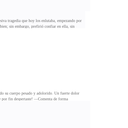
esiva tragedia que hoy los enlutaba, empezando por
en; sin embargo, prefirió confiar en ella, sin
mieron que la mujer había salido expulsada del auto, y
la placa del auto, y los papeles que estaban en el
rque no había un cuerpo que enterrar. Macarena,
ndo su cuerpo pesado y adolorido. Un fuerte dolor
e por fin despertaste! —Comenta de forma
re la cama de hospital. —Soy quien te salvo de
ece haber visto antes. —¿Morir? —Se sorprende, y a
tada por la sensación de vértigo y miedo. De pronto,