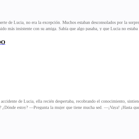
muerte de Lucia, no era la excepción. Muchos estaban desconsolados por la sorpr
do más insistente con su amiga. Sabía que algo pasaba, y que Lucia no estaba bi
aría su voz. La Policía no había encontrado un cuerpo, y los investigadores asu
turón y el ventanal frontal completamente rotos. Identificaron a la víctima, por 
DO
y una foto, fueron la representación para llevar a cabo el funeral simbólico, po
ú
 accidente de Lucia, ella recién despertaba, recobrando el conocimiento, sintie
o? ¿Dónde estoy? —Pregunta la mujer que tiene mucha sed. —¡Vaya! ¡Hasta qu
ando por la ventana. —¿Quién eres tú? —Pregunta intentando recomponerse sob
 queda por un momento anonadada por lo atractivo que es el hombre que le par
te. Con ambas manos, agarra fuertemente su cabeza, y cierra los ojos, muy asus
y manejabas a alta velocidad. Le dije a mi co