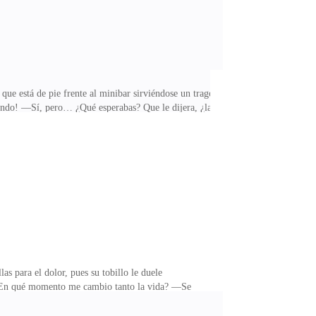
ue está de pie frente al minibar sirviéndose un trago.
ndo! —Sí, pero… ¿Qué esperabas? Que le dijera, ¿la
nte, pero quizás si le cuentas sobre Lorena, los dos
 si se lo digo, podría sentirse igual y no aceptar mi
 Y siendo honestos, le cuente o no todo, ella sería la
s para el dolor, pues su tobillo le duele
 —¿En qué momento me cambio tanto la vida? —Se
samente y la abre, observando todo tipo de dulces y
lpable después de haber consumido casi todos los