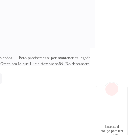
teza. —¿Para qué comes de esa manera si luego te vas a
mpleados. —Pero precisamente por mantener su legado
e Green sea lo que Lucia siempre soñó. No descansaré
ada esposa pongan su mayor esfuerzo. —Estás palabras
a sigue de forma disimulada, al ver que ha entrado a
No me percaté! —Le dice Lorena, apenas levanta la
Escanea el
código para leer