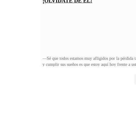
¡OLVIDATE DE ÉL!
productos que allí había, sintiéndose aún peor de lo q
poner peor? —Una voz ronca y gruesa se escucha al fo
—Sé que todos estamos muy afligidos por la pérdida t
y cumplir sus sueños es que estoy aquí hoy frente a u
hasta hacer de esta casa de modas, la mejor del país
molestan a Lorena, que se retira y se mete a una de la
su oficina. —¿Todo bien? —Pregunta al verla ojeando 
mirada. —¡Tranquila! No pasa nada. Supongo que quer