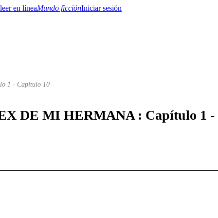
Mundo ficción
Iniciar sesión
lo 1 - Capítulo 10
BTQ+
YA/TEEN
Paranormal
Misterio/Thriller
Oriental
Juegos
Historia
MM
L EX DE MI HERMANA : Capítulo 1 - 