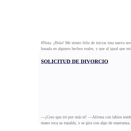
#Nota: ¡Hola! Me siento feliz de iniciar esta nueva no
basada en algunos hechos reales, y que al igual que mi
También, les aclaro que mis novelas no siempre son un
Pueden seguirme en mi página de Facebook Maxxi Mend
SOLICITUD DE DIVORCIO
15 años juntos, desde que se conocieron en la secunda
gracias a los diseños innovadores que ella creaba. Sant
—¡Creo que iré por más té! —Afirma con labios temblo
mano toca su espalda, y se gira con algo de esperanza,
los brazos de su hermana, con quien no tiene una rela