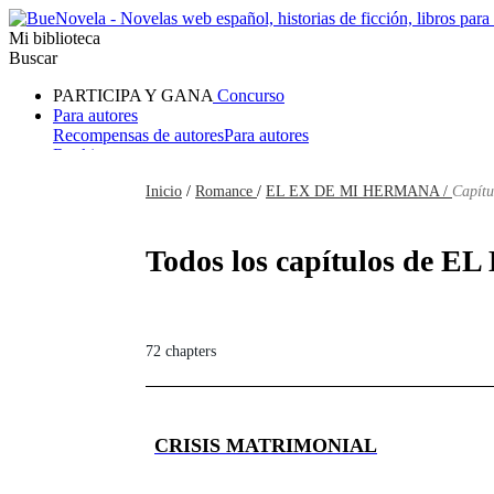
Mi biblioteca
Buscar
PARTICIPA Y GANA
Concurso
Para autores
Recompensas de autores
Para autores
Ranking
Navegar
Inicio
/
Romance
/
EL EX DE MI HERMANA /
Capítu
Novelas
Cuentos Cortos
Todos
Romance
Hombre lobo
Mafia
Sistema
Fantasía
Urbano
LG
Todos los capítulos de E
72 chapters
CRISIS MATRIMONIAL