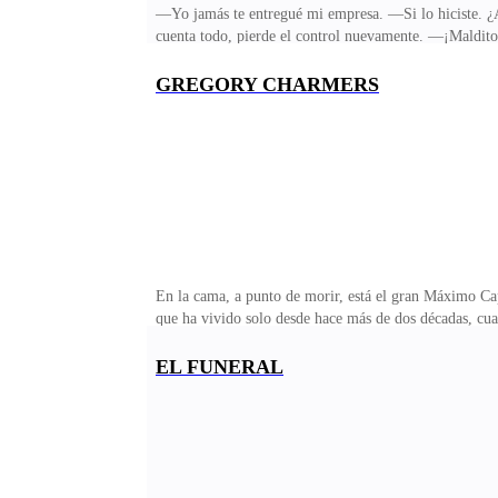
—Yo jamás te entregué mi empresa. —Si lo hiciste. ¿Ac
cuenta todo, pierde el control nuevamente. —¡Maldito
otra vez, y Santiago, deja que desquite su ira con él, 
forma desconsolada. —Parece que ya te has cansado de 
GREGORY CHARMERS
un manojo de lágrimas. Antes de salir, se gira para de
tienes por qué, después
En la cama, a punto de morir, está el gran Máximo Cap
que ha vivido solo desde hace más de dos décadas, cua
miedo de que su alma se pudriera en el infierno, por t
de llevar un hijo en su vientre, al que despreció hasta
EL FUNERAL
con la egoísta intención de ser redimido de sus peca
pedirle perdón al hombre de más de 30 años, de 1,85 d