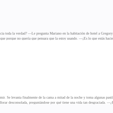
ia toda la verdad? —Le pregunta Mariano en la habitación de hotel a Gregory q
e porque no quería que pensara que la estoy usando. —¡Es lo que estás hacie
e ocurrió la idea de usarte para vengarme de tu hermana? —Ok, no tan literalme
nte lo haga, pero ahora la mujer piensa que todos a su alrededor la han usado,
a sus espaldas como todos los demás? —¡Ey! No soy un niño, ok. Sé lo que hago.
menta d
ir. Se levanta finalmente de la cama a mitad de la noche y toma algunas pastilla
a llorar desconsolada, preguntándose por qué tiene una vida tan desgraciada.
dad de su habitación la silueta de la pequeña nevera del hotel. Se acerca sigilo
, se hace presente, y como loca empieza a comer con descontrol, sintiéndose cu