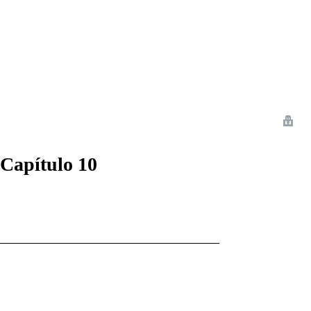
 Romance
Sci-Fi
Guerra
Otros
Capítulo 10