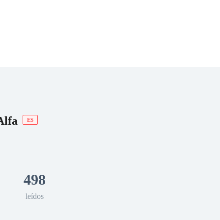
 Romance
Sci-Fi
Guerra
Otros
Alfa
ES
498
leídos