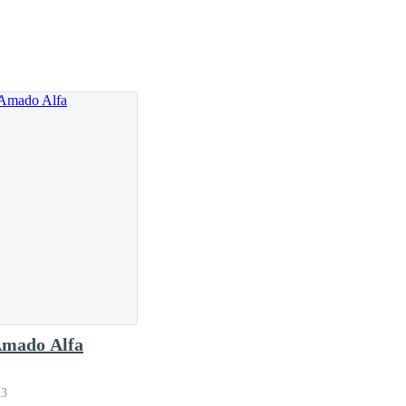
ho peores que crueles, cariño. Somos tuyos. Y no
 su rostro torcido en una mueca de desprecio.
mado Alfa
odo!
23