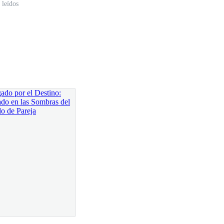
 leídos
sobre la seda de mi vestido.
or te susurró esta mañana.
go más. Una pequeña chispa de desafío que nunca
no soy solo Clemmie. Soy una colmena. Y hay dos
tallido que resuena por toda la habitación.