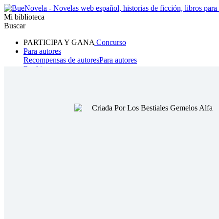
Mi biblioteca
Buscar
PARTICIPA Y GANA
Concurso
Para autores
Recompensas de autores
Para autores
Ranking
Navegar
Novelas
Cuentos Cortos
Todos
Romance
Hombre lobo
Mafia
Sistema
Fantasía
Urbano
LG