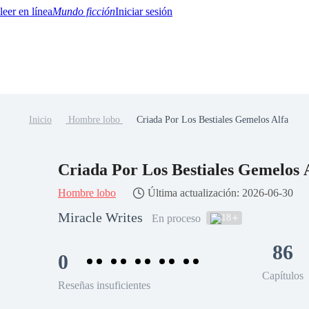
Mundo ficción
Iniciar sesión
Inicio
Hombre lobo
Criada Por Los Bestiales Gemelos Alfa
BTQ+
YA/TEEN
Paranormal
Misterio/Thriller
Oriental
Juegos
Historia
MM
Criada Por Los Bestiales Gemelos 
Hombre lobo
Última actualización: 2026-06-30
Miracle Writes
18
En proceso
86
0
Capítulos
Reseñas insuficientes