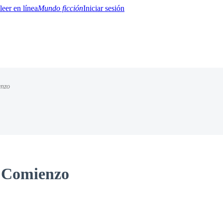
Mundo ficción
Iniciar sesión
enzo
BTQ+
YA/TEEN
Paranormal
Misterio/Thriller
Oriental
Juegos
Historia
MM
l Comienzo