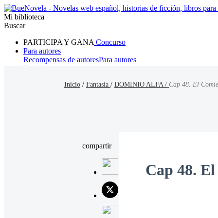
Mi biblioteca
Buscar
PARTICIPA Y GANA
Concurso
Para autores
Recompensas de autores
Para autores
Ranking
Navegar
Inicio
/
Fantasía
/
DOMINIO ALFA /
Cap 48. El Comi
Novelas
Cuentos Cortos
Todos
Romance
Hombre lobo
Mafia
Sistema
Fantasía
Urbano
LG
compartir
Cap 48. E