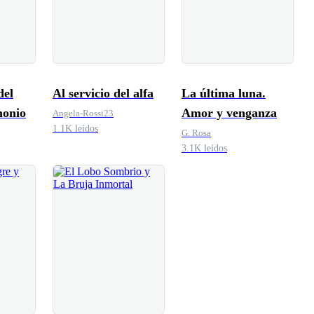
del
Al servicio del alfa
La última luna.
monio
Amor y venganza
Angela-Rossi23
1.1K leídos
G. Rosa
3.1K leídos