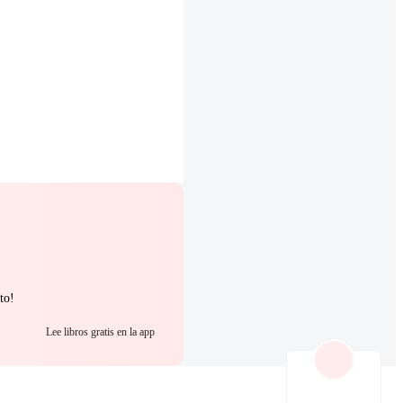
to!
Lee libros gratis en la app