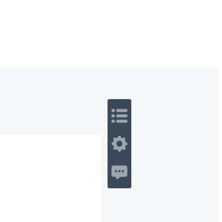
 Romance
Sci-Fi
Guerra
Otros