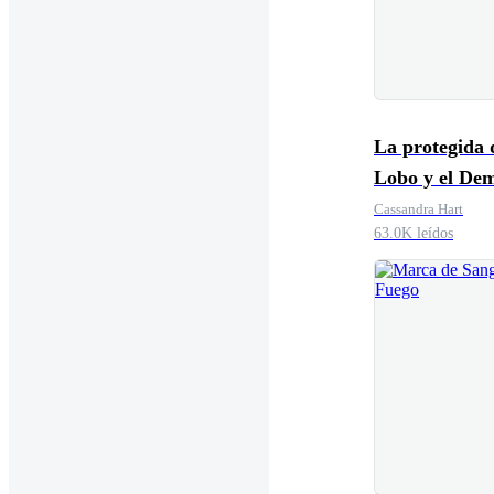
La protegida 
Lobo y el De
Cassandra Hart
63.0K leídos