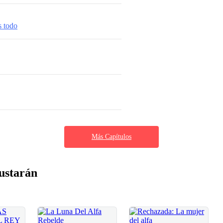
s todo
Más Capítulos
ustarán