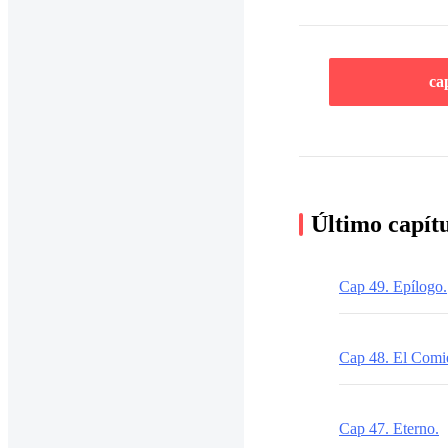
ca
Último capít
Cap 49. Epílogo.
Cap 48. El Comi
Cap 47. Eterno.