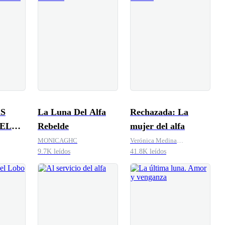
AS
La Luna Del Alfa
Rechazada: La
EL
Rebelde
mujer del alfa
RO
MONICAGHC
Verónica Medina
9.7K leídos
(Nashell1D)
41.8K leídos