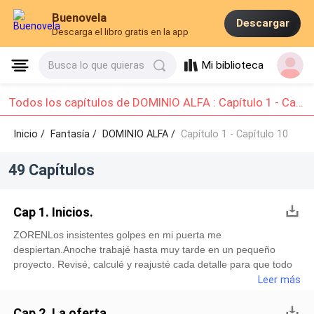
Buenovela
Descargar
Descarga el libro gratis en la app
Mi biblioteca
Busca lo que quieras
Todos los capítulos de DOMINIO ALFA : Capítulo 1 - Capítulo 10
Inicio /
Fantasía
/
DOMINIO ALFA /
Capítulo 1 - Capítulo 10
49 Capítulos
Cap 1. Inicios.
ZORENLos insistentes golpes en mi puerta me
despiertan.Anoche trabajé hasta muy tarde en un pequeño
proyecto. Revisé, calculé y reajusté cada detalle para que todo
quedara perfecto.Me trasnoché, y cuando el amanecer
Leer más
comenzó a asomarse, mi lobo aulló dentro de mí. Caí rendido
en la cama, agotado tanto por el esfuerzo físico como por la
Cap 2. La oferta.