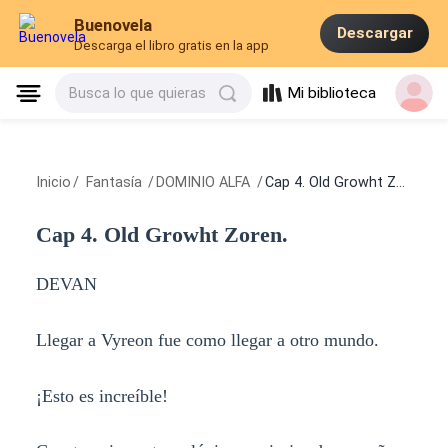
Buenovela
Descargar
Descarga el libro gratis en la app
Mi biblioteca
Busca lo que quieras
Inicio
/
Fantasía
/
DOMINIO ALFA
/
Cap 4. Old Growht Zoren.
Cap 4. Old Growht Zoren.
DEVAN
Llegar a Vyreon fue como llegar a otro mundo.
¡Esto es increíble!