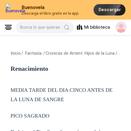
Buenovela
Descargar
Descarga el libro gratis en la app
Mi biblioteca
Busca lo que quieras
Inicio
/
Fantasía
/
Cronicas de Arreint: Hijos de la Luna
/
Renac
Renacimiento
MEDIA TARDE DEL DIA CINCO ANTES DE
LA LUNA DE SANGRE
PICO SAGRADO