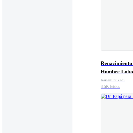
Renacimiento 
Hombre Lobo
Kariani Sukadi
8.5K leídos