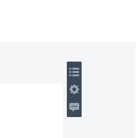
 Romance
Sci-Fi
Guerra
Otros