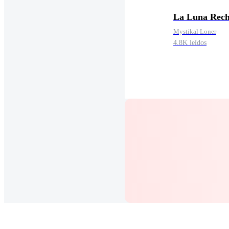
La Luna Rec
Mystikal Loner
4.8K leídos