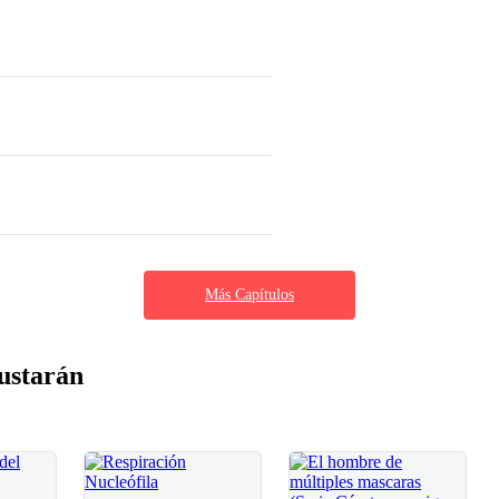
Más Capítulos
ustarán