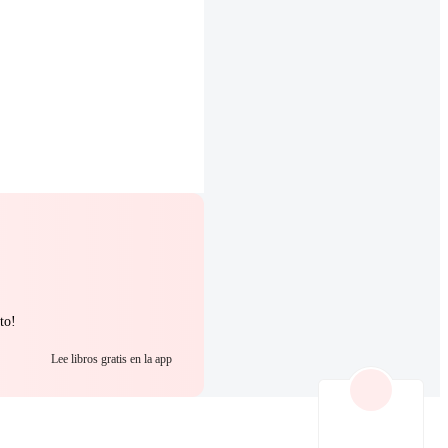
to!
Lee libros gratis en la app