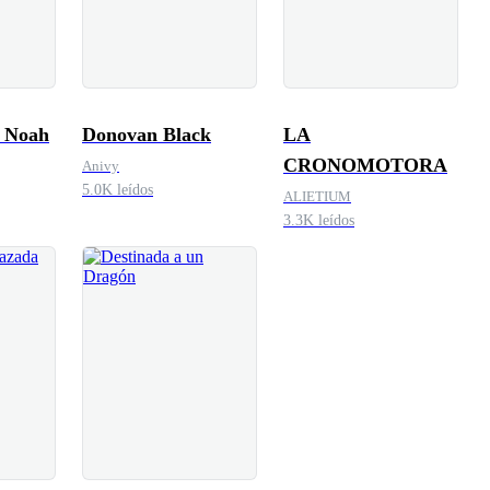
 Noah
Donovan Black
LA
CRONOMOTORA
Anivy
5.0K leídos
ALIETIUM
3.3K leídos