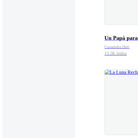
Un Papá para
Cassandra Hart
13.2K leídos