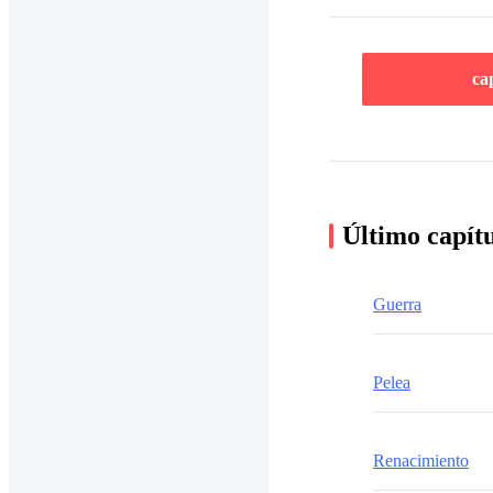
ca
Último capít
Guerra
Pelea
Renacimiento