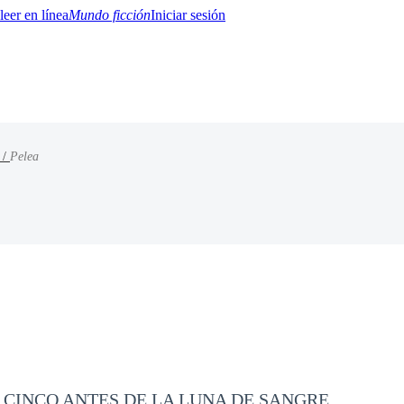
Mundo ficción
Iniciar sesión
 /
Pelea
BTQ+
YA/TEEN
Paranormal
Misterio/Thriller
Oriental
Juegos
Historia
MM
 CINCO ANTES DE LA LUNA DE SANGRE