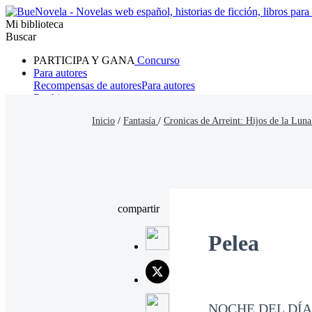
Mi biblioteca
Buscar
PARTICIPA Y GANA
Concurso
Para autores
Recompensas de autores
Para autores
Ranking
Navegar
Inicio
/
Fantasía
/
Cronicas de Arreint: Hijos de la Luna
Novelas
Cuentos Cortos
Todos
Romance
Hombre lobo
Mafia
Sistema
Fantasía
Urbano
LG
compartir
Pelea
NOCHE DEL DÍA