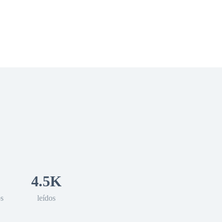
 Romance
Sci-Fi
Guerra
Otros
4.5K
os
leídos