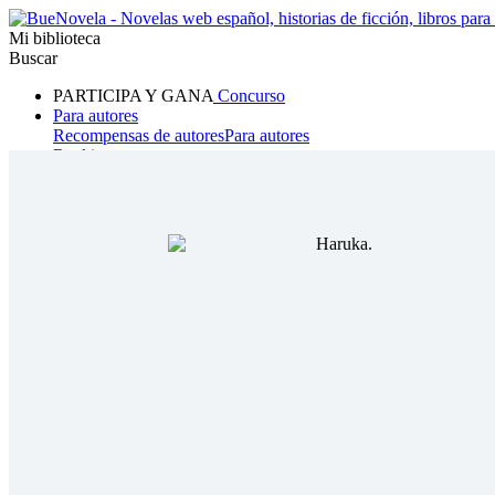
Mi biblioteca
Buscar
PARTICIPA Y GANA
Concurso
Para autores
Recompensas de autores
Para autores
Ranking
Navegar
Novelas
Cuentos Cortos
Todos
Romance
Hombre lobo
Mafia
Sistema
Fantasía
Urbano
LG