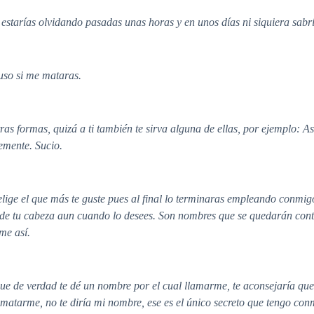
 lo estarías olvidando pasadas unas horas y en unos días ni siquiera s
luso si me mataras.
as formas, quizá a ti también te sirva alguna de ellas, por ejemplo: As
emente. Sucio.
 elige el que más te guste pues al final lo terminaras empleando conmi
e tu cabeza aun cuando lo desees. Son nombres que se quedarán conti
me así.
ue de verdad te dé un nombre por el cual llamarme, te aconsejaría que l
a matarme, no te diría mi nombre, ese es el único secreto que tengo co