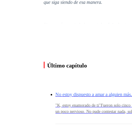
que siga siendo de esa manera.
Si aun así y con todo lo que te he dicho hasta 
recordar para todos y creo que nos sentiremos
En fin, ahí lo tienes, “K”, será mi nombre dura
Último capítulo
¡Genial, soy K, es un placer conocerte! No te 
importantes, debes mantenerlos contigo más qu
No estoy dispuesto a amar a alguien más.
"K, estoy enamorado de ti"Fueron solo cinco p
¡Ah! ¿Por qué voy a contarte una historia? Buen
un poco nervioso. No pude contestar nada, so
solo una simple estupidez. No…
y lo miré.Sonreí a la nada mientras veía co
estacionamiento.Entre el edificio sintiéndome
al ascensor directo al departamento, mientras