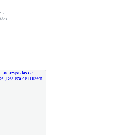
Saa
ídos