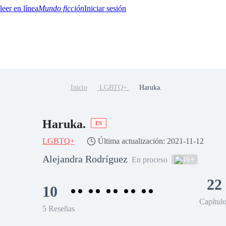
Mundo ficción
Iniciar sesión
Inicio
LGBTQ+
Haruka.
BTQ+
YA/TEEN
Paranormal
Misterio/Thriller
Oriental
Juegos
Historia
MM
Haruka.
ES
LGBTQ+
Última actualización: 2021-11-12
Alejandra Rodríguez
16
En proceso
22
10
Capítul
5 Reseñas