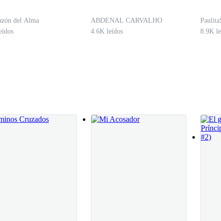
azón del Alma
ABDENAL CARVALHO
Paulita
eídos
4.6K leídos
8.9K le
e mí y como lo odio por eso.