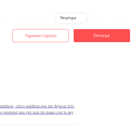
Desplegar
ahora aun sientes curiosidad por el maldito nombre, entonces, te diré 
 más cómodos con una letra que podría significar muchas cosas.
Descargar
Siguiente Capítulo
nte el tiempo que me tome contarte la historia que traigo entre manos.
preocupes, no me interesa saber tu nombre, si deseas decirlo simplemen
e cualquier otra cosa.
alabras, cinco palabras que me dejaron frío,
o, es simple, necesito evidencia de todo lo que sucedió y de que fue r
lo presioné una vez más mi mano con la suya
mo Cameron manejaba rumbo al
 más cálido, un poco más ligero y feliz. Subí
 cargaba mi mochila en el hombro. El pasillo