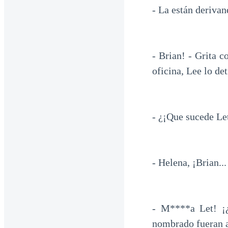
- La están deriva
- Brian! - Grita c
oficina, Lee lo de
- ¿¡Que sucede Le
- Helena, ¡Brian..
- M****a Let! ¡¿
nombrado fueran a