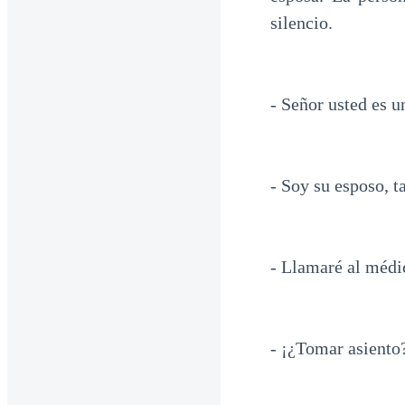
silencio.
- Señor usted es u
- Soy su esposo, t
- Llamaré al médic
- ¡¿Tomar asiento?