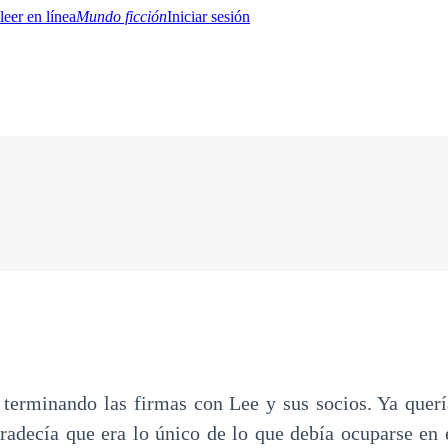
Mundo ficción
Iniciar sesión
BTQ+
YA/TEEN
Paranormal
Misterio/Thriller
Oriental
Juegos
Historia
MM
 terminando las firmas con Lee y sus socios. Ya querí
gradecía que era lo único de lo que debía ocuparse en e