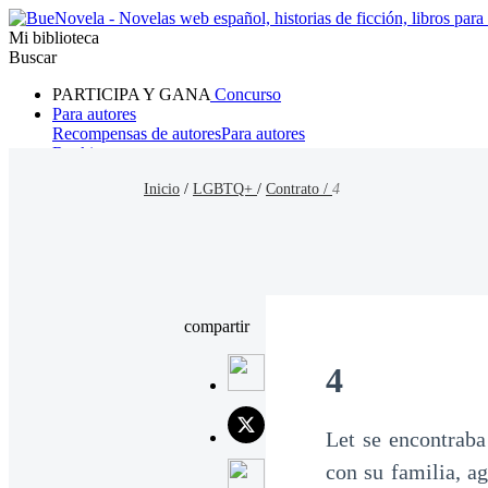
Mi biblioteca
Buscar
PARTICIPA Y GANA
Concurso
Para autores
Recompensas de autores
Para autores
Ranking
Navegar
Inicio
/
LGBTQ+
/
Contrato /
4
Novelas
Cuentos Cortos
Todos
Romance
Hombre lobo
Mafia
Sistema
Fantasía
Urbano
LG
compartir
4
Let se encontraba
con su familia, a