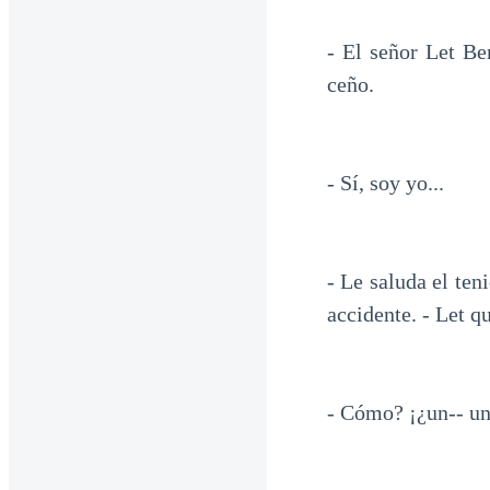
- El señor Let Be
ceño.
- Sí, soy yo...
- Le saluda el te
accidente. - Let qu
- Cómo? ¡¿un-- un