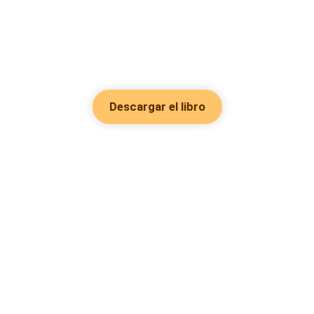
Descargar el libro
Hot Genres
Romance
Recursos
Hombre lobo
Palabras clave
Redes Sociales
Mafia
Búsquedas calientes
Facebook grupo