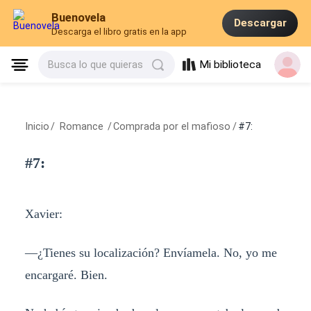
Buenovela
Descargar
Descarga el libro gratis en la app
Mi biblioteca
Busca lo que quieras
Inicio
/
Romance
/
Comprada por el mafioso
/
#7:
#7:
Xavier:
—¿Tienes su localización? Envíamela. No, yo me
encargaré. Bien.