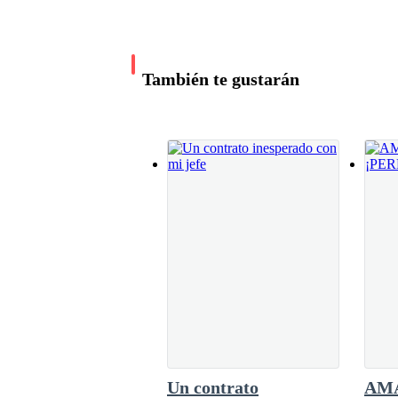
atreves a defenderlo? ¡Fue traición!—Me sorp
—Es más pequeño ¿no?
Michael—. Pero Harry tiene razón, eso es tra
tal.—No hasta que se dé el veredicto final —
asamblea, cuando todos se den cuenta que el 
También te gustarán
estar en paz y Lucas volverá con nosotrosNo 
—Lo que importa es que luce bien.
seguir creyendo que Lucas estaba de nuestro l
la sala de reuniones, como es
—Te ves linda —se encoge de hombros.
—Daniela, has dicho lo mismo todas las veces q
—Porque el vestido sigue siendo el mismo. ¿Qué
—¿El día de mi boda? Por supuesto que quiero s
Un contrato
AM