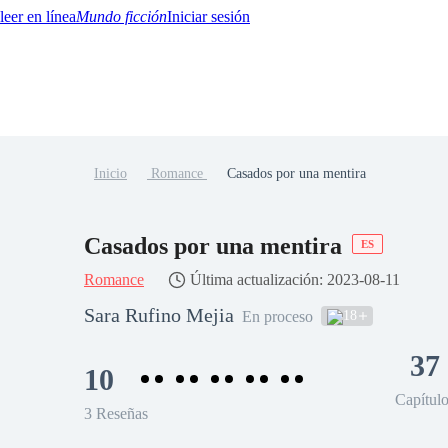
Mundo ficción
Iniciar sesión
Inicio
Romance
Casados por una mentira
BTQ+
YA/TEEN
Paranormal
Misterio/Thriller
Oriental
Juegos
Historia
MM
Casados por una mentira
ES
Romance
Última actualización: 2023-08-11
Sara Rufino Mejia
18
En proceso
37
10
Capítul
3 Reseñas