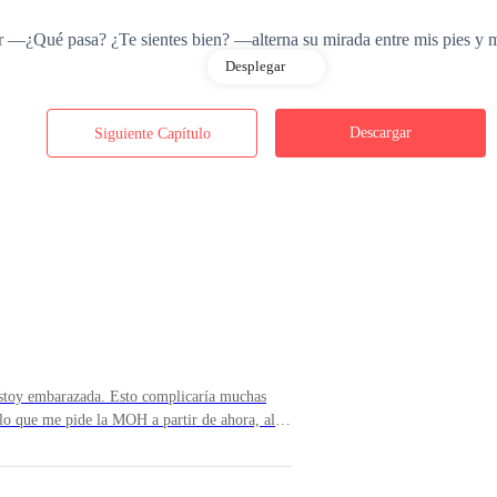
 —¿Qué pasa? ¿Te sientes bien? —alterna su mirada entre mis pies y
Desplegar
Descargar
Siguiente Capítulo
ilizarme y trato de que mi voz suene firme, ahora tiene más sentido, no
empezar por el principio, al menos así entenderás por qué hice lo que 
estoy embarazada. Esto complicaría muchas
lo que me pide la MOH a partir de ahora, al
 regresado con la doctora, preferí no tocar el
 estando con Michael y con Harry, ambos saben
 callada durante el camino al Golden Garden