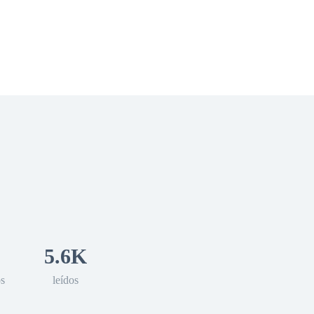
 Romance
Sci-Fi
Guerra
Otros
5.6K
os
leídos