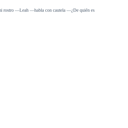
 mi rostro —Leah —habla con cautela —¿De quién es
 es Adrián quien está frente a mí, sino su gemelo,
hice.