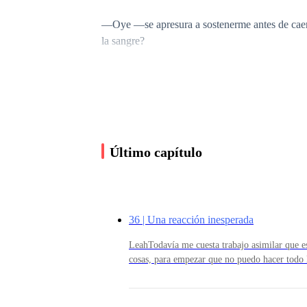
—Oye —se apresura a sostenerme antes de caer
la sangre?
Me tomo un par de segundos para intentar tranqu
Harry.
Último capítulo
—De tu hermano.
Pero como toda buena historia, siempre hay que 
36 | Una reacción inesperada
LeahTodavía me cuesta trabajo asimilar que 
cosas, para empezar que no puedo hacer todo 
HACE 8 HORAS.
menos no mientras esté embarazada.He salido y
tema, pero las cosas se vuelven más difíciles
que algo no está bien.—Te has mantenido muy