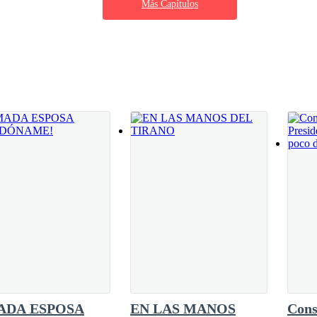
Más Capítulos
rende que vaya a decir esto —interviene
ición, Leah, ahora debe ser considerado como
refuta—. Tenemos que esperar a la junta de la
verdadero villano aquí es Adrián podremos
lograba comprender cómo es que ella pudiera
ado, ya dejó clara su posición.Nos dirigimos a
ue te he mostrado el vestido.
 pretendes con esto? ¿Ser el centro de atención?
er el centro de atención.
ADA ESPOSA
EN LAS MANOS
Cons