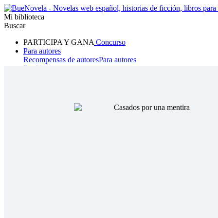
Mi biblioteca
Buscar
PARTICIPA Y GANA
Concurso
Para autores
Recompensas de autores
Para autores
Ranking
Navegar
Novelas
Cuentos Cortos
Todos
Romance
Hombre lobo
Mafia
Sistema
Fantasía
Urbano
LG