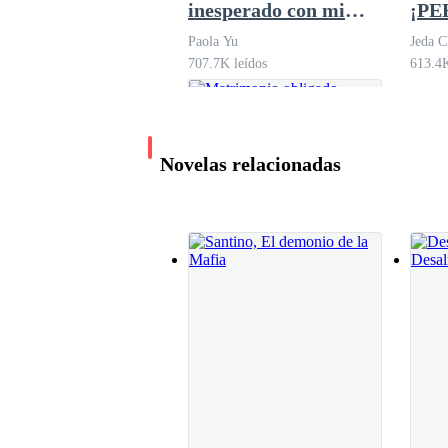
inesperado con mi
¡P
jefe
Su actitud últimamente me confunde.
Paola Yu
Jeda C
707.7K leídos
613.4K
—¿No se supone que deberías estar feliz por m
Novelas relacionadas
—En realidad hay algo importante que tengo qu
Me siento a su lado preocupada. Luce cansada.
—Yo —traga saliva y se niega a verme.
Matrimonio obligado
—Hey, sea lo que sea estaré contigo.
Jeda Clavo
810.1K leídos