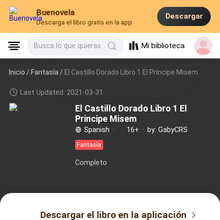
Buenovela
Descargar
Descarga el libro gratis en la app
Mi biblioteca
Busca lo que quieras
Inicio /
Fantasía
/
El Castillo Dorado Libro 1 El Principe Misem
Last Updated: 2021-03-31
El Castillo Dorado Libro 1 El
Principe Misem
Spanish
·
16+
·
by: GabyCRS
Fantasía
Completo
Descargar el libro en la aplicación