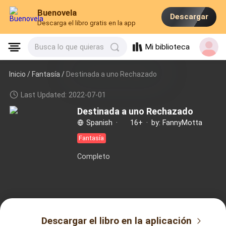
Buenovela
Descargar
Descarga el libro gratis en la app
Mi biblioteca
Busca lo que quieras
Inicio /
Fantasía
/
Destinada a uno Rechazado
Last Updated: 2022-07-01
Destinada a uno Rechazado
Spanish
·
16+
·
by: FannyMotta
Fantasía
Completo
Descargar el libro en la aplicación