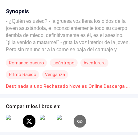
Synopsis
- ¿Quién es usted? - la gruesa voz llena los oídos de la
joven asustándola, e inconscientemente todo su cuerpo
tiembla de miedo, definitivamente es él, es el asesino.
"¡Ha venido a matarme!" - grita la voz interior de la joven.
Pero sin renunciar a la carne se baja del carruaje y
comienza a correr, mira hacia atrás y Occisor la sigue.
Romance oscuro
Licántropo
Aventurera
"No tengo otra opción" - piensa y se gira, Occisor deja de
correr inmediatamente y observa al enorme loba que
Ritmo Rápido
Venganza
corre delante de él. "No es una omega, las cicatrices
deben ser de batallas que ha ganado, pero ese pelaje,
Destinada a uno Rechazado Novelas Online Descarga gratuita de PDF
nunca lo había visto así. ¿Qué clase de lobo debe ser?
¿Qué significan esas manchas rojas?" - Se pregunta
Comparitr los libros en:
pensativo y sonríe, para Occisor esa será una cacería
interesante.