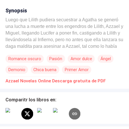
Synopsis
Luego que Lilith pudiera secuestrar a Agatha se generó
una lucha a muerte entre los engendros de Lilith, Azzael y
Miguel, llegando Lucifer a poner fin, castigando a Lilith y
llevándosela al Infierno, pero no antes que ella lanzara su
daga maldita para asesinar a Azzael, tal como lo había
soñado Agatha, pero al ver eso Agatha se pone delante
Romance oscuro
Pasión
Amor dulce
Ángel
de Azzael recibiendo la daga justo en su corazón. Azzael
desesperado por salvarla deja de lado su orgullo y pide
Demonio
Chica buena
Primer Amor
perdón a su padre, recibiendo sus alas de vuelta para
poder llevar a Agatha a beber de las aguas del Edén y así
Reencuentro de Amantes
Azzael Novelas Online Descarga gratuita de PDF
salvar su vida. ¿Pero a que costo?
Comparitr los libros en: