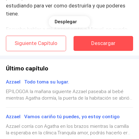
estudiando para ver como destruirla y que poderes
tiene.
Desplegar
Escucho hablar a mi Azzael junto a Miguel, no puedo
moverme, pero los escucho, siento que Azzael me
Siguiente Capítulo
Descargar
tiene tomada de la mano y puedo sentir su
desesperación en sus palabras.
Último capítulo
- Hermano alguna novedad, como esta Aggy.
Azzael Todo toma su lugar.
- Azzael dime que despertará mi amiga por favor.
EPILOGOA la mañana siguiente Azzael paseaba al bebé
mientras Agatha dormía, la puerta de la habitación se abrió y
Siento llegar a Muriel y Anna, mi pobre amiga llora
entró Lucifer, Anna y Muriel, Azzael les hizo una señal de
amargamente, tranquila amiga acá estoy solo que no
silencio ya que Agatha estaba durmiendo, ellos sonrieron y
puedo moverme, intento con todas mis fuerzas
Azzael Vamos cariño tú puedes, yo estoy contigo
se acercaron al bebé susurrando –Está hermoso – Hijo
mover mi mano, pero mi cuerpo pesa una tonelada.
Anna con alegría –Es un bebé fuerte y sano, digno nieto del
Azzael corría con Agatha en los brazos mientras la camilla
príncipe de las tinieblas – Azzael dijo haciendo sonreír a
la esperaba en la clínica.Tranquila amor, podrás hacerlo eres
Lucifer, él puso el dedo para que el pequeño Ethan lo