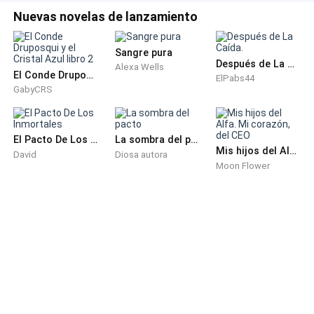
unidos en uno solo proposito y en medio de eso
Nuevas novelas de lanzamiento
demostrarle tu amor de la manera mas pura, pero no
logramos entender a que se refería. Ahora debo
Sangre pura
volver al paraíso a ver como destruirla y si podemos
Después de La Caída.
Alexa Wells
averiguar algo más, cualquier noticia les informo.
El Conde Druposqui y el Cristal Azul libro 2
ElPabs44
GabyCRS
- Gracias hermano.
El Pacto De Los Inmortales
La sombra del pacto
- Azzael tengo una idea, creo que se cómo
Mis hijos del Alfa. Mi corazón, del CEO
David
Diosa autora
despertarla, vengo de inmediato.
Moon Flower
- Miguel en que estás pensando.
- Si me resulta vendré con compañía.
Siento la mano de mi amiga apretar la mía: Amiga por
favor, despierta, vuelve a nosotros, te necesito,
debemos comprar tu vestido de novia, debemos