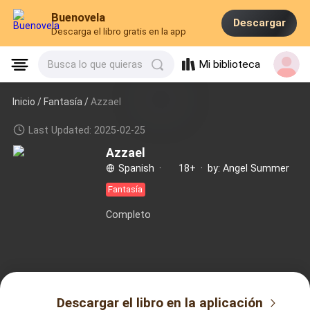
Buenovela
Descargar
Descarga el libro gratis en la app
Mi biblioteca
Busca lo que quieras
Inicio /
Fantasía
/
Azzael
Last Updated: 2025-02-25
Azzael
Spanish
·
18+
·
by: Angel Summer
Fantasía
Completo
Descargar el libro en la aplicación