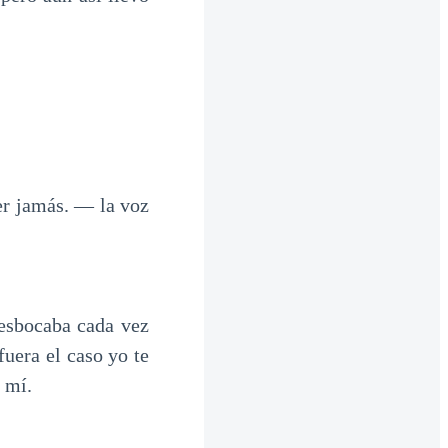
er jamás. — la voz
esbocaba cada vez
uera el caso yo te
 mí.