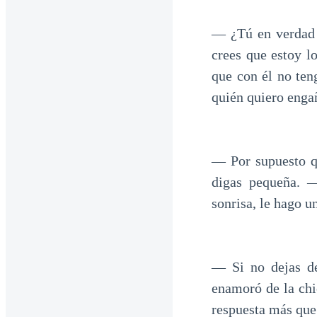
— ¿Tú en verdad c
crees que estoy l
que con él no ten
quién quiero enga
— Por supuesto qu
digas pequeña. 
sonrisa, le hago u
— Si no dejas de
enamoró de la chi
respuesta más que 