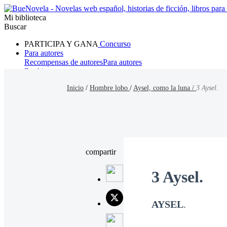
Mi biblioteca
Buscar
PARTICIPA Y GANA
Concurso
Para autores
Recompensas de autores
Para autores
Ranking
Navegar
Inicio
/
Hombre lobo
/
Aysel, como la luna /
3 Aysel.
Novelas
Cuentos Cortos
Todos
Romance
Hombre lobo
Mafia
Sistema
Fantasía
Urbano
LG
compartir
3 Aysel.
AYSEL
.