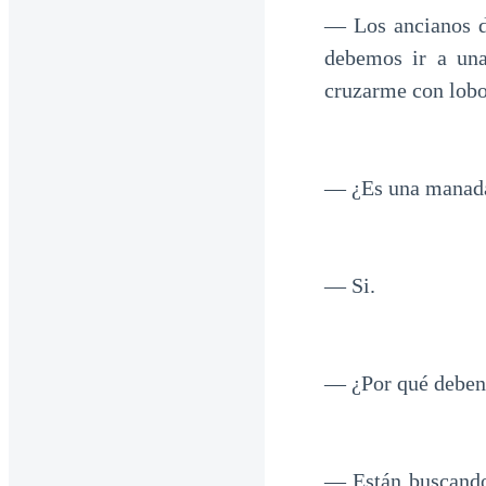
— Los ancianos de
debemos ir a una
cruzarme con lobo
— ¿Es una manad
— Si.
— ¿Por qué deben 
— Están buscando 