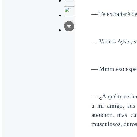
— Te extrañaré de
— Vamos Aysel, so
— Mmm eso esperó
— ¿A qué te refi
a mi amigo, sus
atención, más c
musculosos, duros