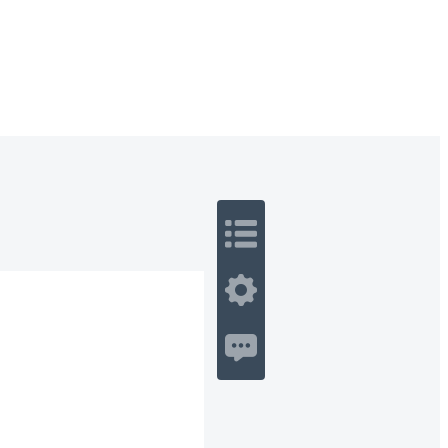
 Romance
Sci-Fi
Guerra
Otros