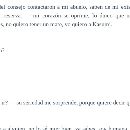
l consejo contactaron a mi abuelo, saben de mi exis
 reserva. — mi corazón se oprime, lo único que n
s, no quiero tener un mate, yo quiero a Kasumi.
a?
ir? — su seriedad me sorprende, porque quiere decir q
a alguien, no lo sé muy bien, ya sabes, soy humana, 