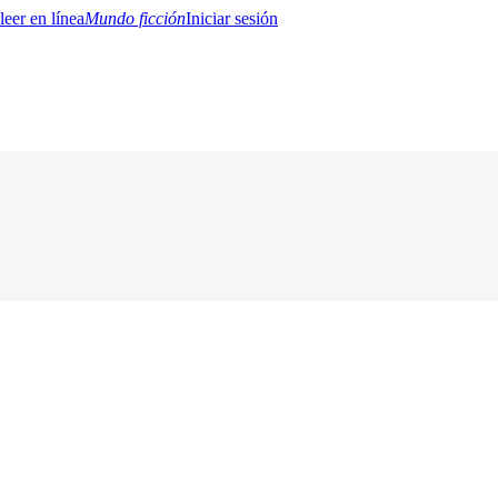
Mundo ficción
Iniciar sesión
BTQ+
YA/TEEN
Paranormal
Misterio/Thriller
Oriental
Juegos
Historia
MM