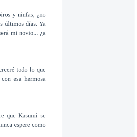
iros y ninfas, ¿no
s últimos días. Ya
erá mi novio... ¿a
creeré todo lo que
 con esa hermosa
are que Kasumi se
 nunca espere como