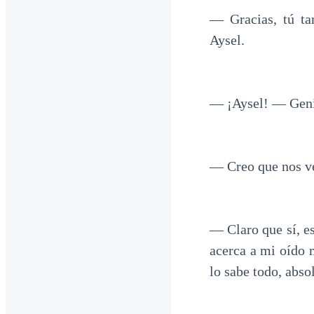
— Gracias, tú t
Aysel.
— ¡Aysel! — Genia
— Creo que nos v
— Claro que sí, e
acerca a mi oído 
lo sabe todo, abs