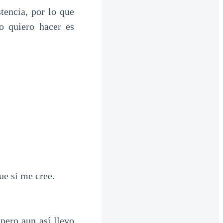
tencia, por lo que
o quiero hacer es
ue si me cree.
pero aun así llevo