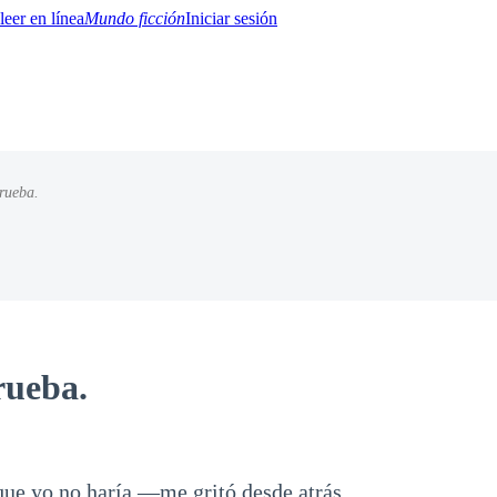
Mundo ficción
Iniciar sesión
rueba.
BTQ+
YA/TEEN
Paranormal
Misterio/Thriller
Oriental
Juegos
Historia
MM
rueba.
e yo no haría —me gritó desde atrás.