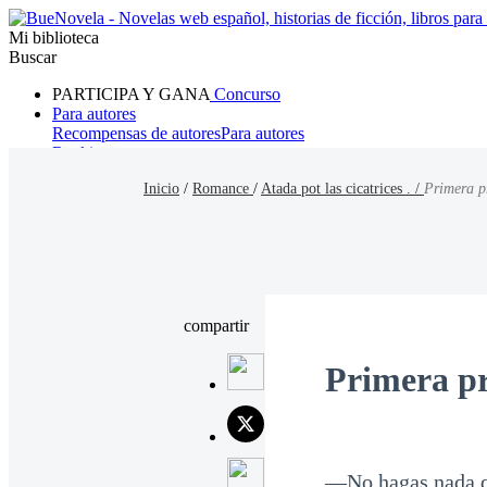
Mi biblioteca
Buscar
PARTICIPA Y GANA
Concurso
Para autores
Recompensas de autores
Para autores
Ranking
Navegar
Inicio
/
Romance
/
Atada pot las cicatrices . /
Primera p
Novelas
Cuentos Cortos
Todos
Romance
Hombre lobo
Mafia
Sistema
Fantasía
Urbano
LG
compartir
Primera p
—No hagas nada qu