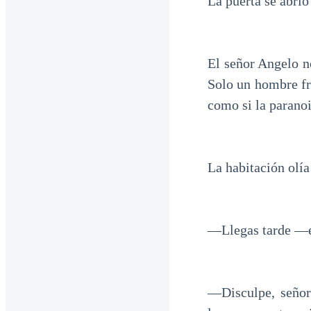
La puerta se abrió
El señor Angelo no
Solo un hombre fre
como si la parano
La habitación olía
—Llegas tarde —es
—Disculpe, señor