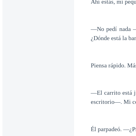
Ahí estás, mi pequ
—No pedí nada —
¿Dónde está la ba
Piensa rápido. Má
—El carrito está 
escritorio—. Mi co
Él parpadeó. —¿Pr