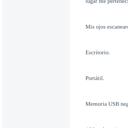
lugar me perteneci
Mis ojos escanearo
Escritorio.
Portátil.
Memoria USB negr