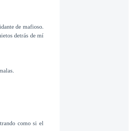
midante de mafioso.
uietos detrás de mí
malas.
trando como si el