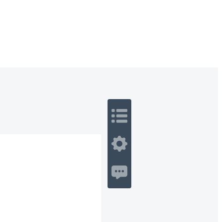
 Romance
Sci-Fi
Guerra
Otros