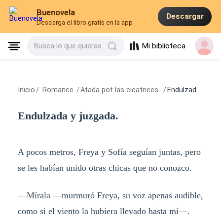
Buenovela
Descargar
Descarga el libro gratis en la app
Mi biblioteca
Busca lo que quieras
Inicio
/
Romance
/
Atada pot las cicatrices .
/
Endulzada y juzgada.
Endulzada y juzgada.
A pocos metros, Freya y Sofía seguían juntas, pero
se les habían unido otras chicas que no conozco.
—Mírala —murmuró Freya, su voz apenas audible,
como si el viento la hubiera llevado hasta mí—.