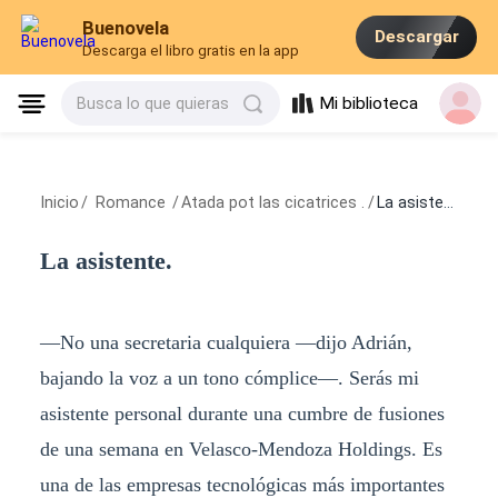
Buenovela
Descargar
Descarga el libro gratis en la app
Mi biblioteca
Busca lo que quieras
Inicio
/
Romance
/
Atada pot las cicatrices .
/
La asistente.
La asistente.
—No una secretaria cualquiera —dijo Adrián,
bajando la voz a un tono cómplice—. Serás mi
asistente personal durante una cumbre de fusiones
de una semana en Velasco-Mendoza Holdings. Es
una de las empresas tecnológicas más importantes