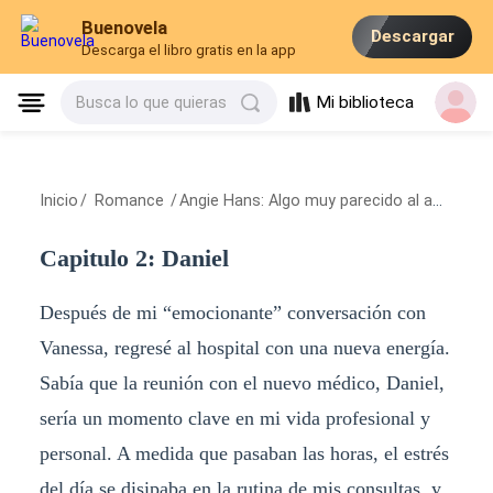
Buenovela
Descargar
Descarga el libro gratis en la app
Mi biblioteca
Busca lo que quieras
Inicio
/
Romance
/
Angie Hans: Algo muy parecido al amor.
/
C
Capitulo 2: Daniel
Después de mi “emocionante” conversación con
Vanessa, regresé al hospital con una nueva energía.
Sabía que la reunión con el nuevo médico, Daniel,
sería un momento clave en mi vida profesional y
personal. A medida que pasaban las horas, el estrés
del día se disipaba en la rutina de mis consultas, y