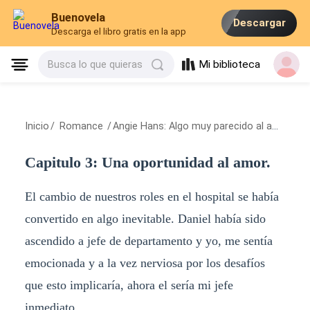
Buenovela
Descargar
Descarga el libro gratis en la app
Mi biblioteca
Busca lo que quieras
Inicio
/
Romance
/
Angie Hans: Algo muy parecido al amor.
/
C
Capitulo 3: Una oportunidad al amor.
El cambio de nuestros roles en el hospital se había
convertido en algo inevitable. Daniel había sido
ascendido a jefe de departamento y yo, me sentía
emocionada y a la vez nerviosa por los desafíos
que esto implicaría, ahora el sería mi jefe
inmediato.