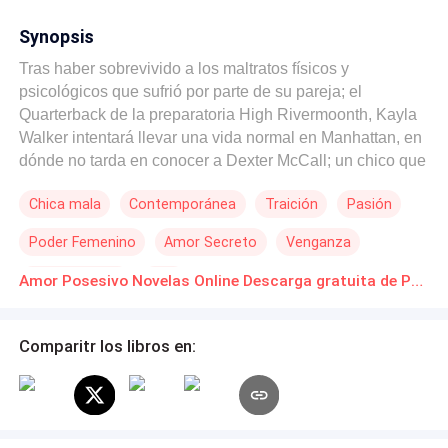
Synopsis
Tras haber sobrevivido a los maltratos físicos y
psicológicos que sufrió por parte de su pareja; el
Quarterback de la preparatoria High Rivermoonth, Kayla
Walker intentará llevar una vida normal en Manhattan, en
dónde no tarda en conocer a Dexter McCall; un chico que
parece ser un príncipe azul, atento, sincero y cariñoso,
Chica mala
Contemporánea
Traición
Pasión
provocando que ella comience a fijarse en él de manera
muy interesada. Pronto Kayla se dará cuenta de que en
Poder Femenino
Amor Secreto
Venganza
realidad, eso solo puede ser una fachada. Ya que
esconde un oscuro secreto, uno que incluso hará de su
Independiente
CEO
Amor Posesivo Novelas Online Descarga gratuita de PDF
vida tranquila, un verdadero infierno. Y aunque quiera
deshacerse de él... No será nada fácil. Solo hay una
persona que podrá ayudarla a escapar, un monstruo de
Comparitr los libros en:
su pasado. Mi nombre es Dexter, y nadie toca, mira o
desea lo que es mío... Y ella, me pertenece. Mi nombre es
Darren, ella ya no me pertenece, la lastimé, y ahora... me
toca salvarla de un monstruo igual que yo.