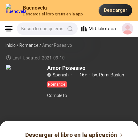
Buenovela
Descargar
Descarga el libro gratis en la app
Mi biblioteca
Busca lo que quieras
Inicio /
Romance
/
Amor Posesivo
Last Updated: 2021-09-10
Amor Posesivo
Spanish
·
16+
·
by: Rumi Baslan
Romance
Completo
Descargar el libro en la aplicación