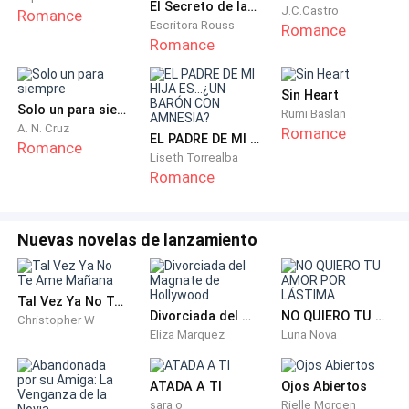
El Secreto de la Esposa Embarazada del CEO
J.C.Castro
Romance
Kayla dudó por un momento en responder con una
Escritora Rouss
Romance
negativa, pero... ¿por qué no? Después de todo Darren
Romance
le acababa de demostrar que no la necesitaba, y
después de haber visto que se divertía y besaba a la
Sin Heart
Solo un para siempre
rubia, pensando que ella estaría en casa viendo alguna
Rumi Baslan
A. N. Cruz
Romance
película en
Netflix
, se dio cuenta de que necesitaba
EL PADRE DE MI HIJA ES...¿UN BARÓN CON AMNESIA?
Romance
Liseth Torrealba
una distracción, y mañana tendría pensado hablar con
Romance
él y terminarlo.
—Bien, ahí estaré —asintió con la cabeza.
Nuevas novelas de lanzamiento
¡Darren, no!
Tal Vez Ya No Te Ame Mañana
Divorciada del Magnate de Hollywood
NO QUIERO TU AMOR POR LÁSTIMA
El chillido de la rubia provocó que ambas voltearan
Christopher W
Eliza Marquez
Luna Nova
para observar a Darren darle una palmada en el
trasero.
ATADA A TI
Ojos Abiertos
sara o
Rielle Morgen