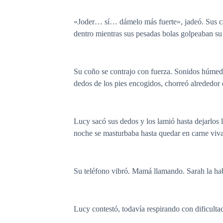
«Joder… sí… dámelo más fuerte», jadeó. Sus c
dentro mientras sus pesadas bolas golpeaban su 
Su coño se contrajo con fuerza. Sonidos húmedo
dedos de los pies encogidos, chorreó alrededor 
Lucy sacó sus dedos y los lamió hasta dejarlos l
noche se masturbaba hasta quedar en carne viv
Su teléfono vibró. Mamá llamando. Sarah la hab
Lucy contestó, todavía respirando con dificult