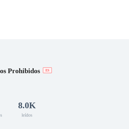
 Romance
Sci-Fi
Guerra
Otros
 Prohibidos
ES
8.0K
os
leídos