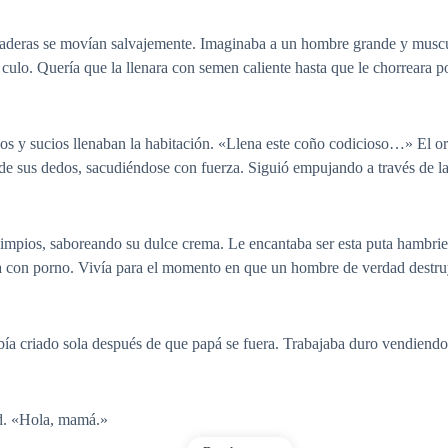
aderas se movían salvajemente. Imaginaba a un hombre grande y muscu
culo. Quería que la llenara con semen caliente hasta que le chorreara p
s y sucios llenaban la habitación. «Llena este coño codicioso…» El or
de sus dedos, sacudiéndose con fuerza. Siguió empujando a través de las
impios, saboreando su dulce crema. Le encantaba ser esta puta hambrienta
a con porno. Vivía para el momento en que un hombre de verdad destru
ía criado sola después de que papá se fuera. Trabajaba duro vendiendo 
ad. «Hola, mamá.»