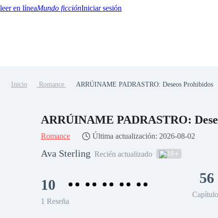
Mundo ficción
Iniciar sesión
Inicio
Romance
ARRÚINAME PADRASTRO: Deseos Prohibidos
BTQ+
YA/TEEN
Paranormal
Misterio/Thriller
Oriental
Juegos
Historia
MM
ARRÚINAME PADRASTRO: Deseos
Romance
Última actualización: 2026-08-02
Ava Sterling
18
Recién actualizado
56
10
Capítul
1 Reseña