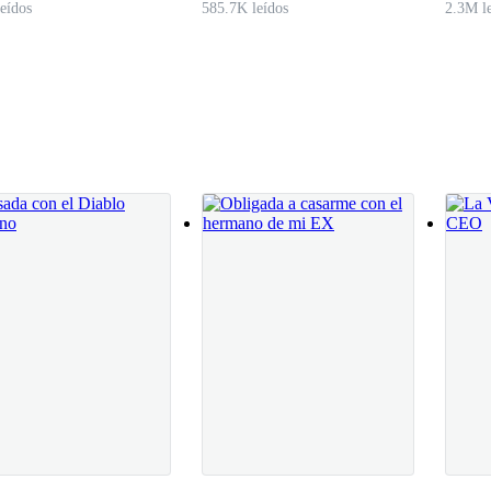
eídos
585.7K leídos
2.3M l
ueva humedad empapó sus bragas. El calor se precipitó entre sus pierna
than, mi hermosa hija.»
mano callosa envolvió la de ella, cálida y fuerte. «Encantado de conoc
boda.»
cia sus pezones duros durante una fracción de segundo. «Gracias. Cuida
refréscate rápido.»