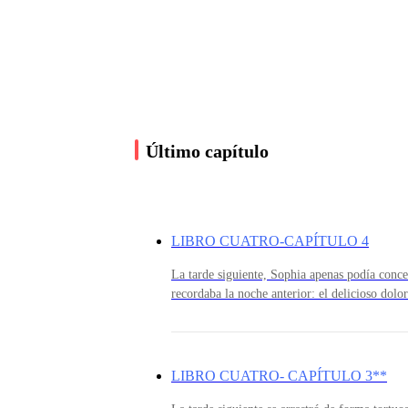
«¡Lucy, cariño! Tengo noticias increíbles. ¡Me 
Lucy se incorporó rápidamente, con las tetas 
Último capítulo
«Ethan Hale. Es tan perfecto, alto, fuerte y es
conocerlo.»
LIBRO CUATRO-CAPÍTULO 4
Seis meses. Sarah lo había mantenido en secret
La tarde siguiente, Sophia apenas podía conce
durmiendo en la cama de mamá.
recordaba la noche anterior: el delicioso dolo
en las caderas por el agarre de Victor y los 
de ella durante todo el día a pesar de sus mej
marcada y vergonzosamente mojada otra vez pa
«Eso es genial, mamá. Estaré allí el viernes.»
aposentos exactamente como se le había ordena
LIBRO CUATRO- CAPÍTULO 3**
cama, muslos bien abiertos, manos detrás de la