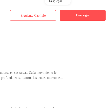
Desplegar
voy a casar!»
Descargar
Siguiente Capítulo
rebotando. «¿Casar? ¿Con quién?»
 dueño de una empresa de construcción. Llevamos juntos seis meses. Ven
o. Lucy se sintió feliz por su mamá pero también sintió un agudo giro
ntrarse en sus tareas. Cada movimiento le
r profundo en su centro, los tenues moretones
rastros secos de su semen que habían rezumado
ores esfuerzos por limpiarse. Estaba dolorida,
ra cuando se fue el personal.Esperó en sus
do: desnuda, de rodillas en el centro de la
 espalda. La puerta estaba sin llave.Victor