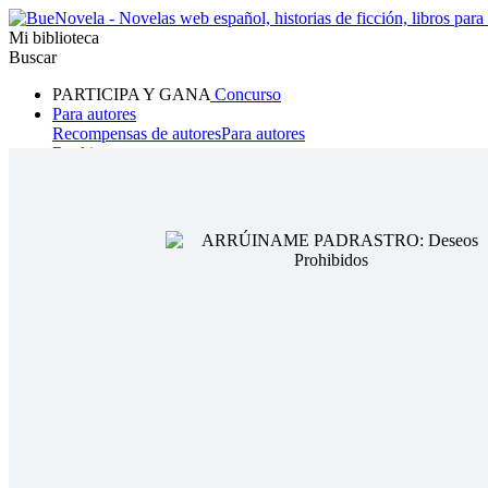
Mi biblioteca
Buscar
PARTICIPA Y GANA
Concurso
Para autores
Recompensas de autores
Para autores
Ranking
Navegar
Novelas
Cuentos Cortos
Todos
Romance
Hombre lobo
Mafia
Sistema
Fantasía
Urbano
LG