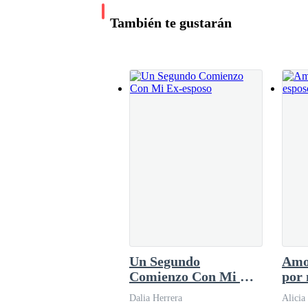
«¿Mamá? Ya estoy en casa.»
músculo sólido y disciplinado bajo una camisa
También te gustarán
atravesando su cabello oscuro, y esos ojos de 
desnudarla sin esfuerzo. «El puesto es con res
autoritaria. «El
Sarah salió corriendo, radiante, y la abrazó fuert
«¡Ven a conocer a Ethan!»
Lucy la siguió hasta la cocina y se quedó conge
Ethan estaba de pie junto a la encimera, un me
oscuro, mandíbula afilada con barba incipiente, 
Un Segundo
Amo
Comienzo Con Mi Ex-
por 
Pero lo que inundó su coño fue la gruesa y pesad
esposo
Dalia Herrera
Alicia