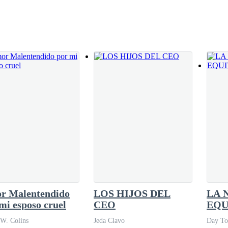
 negra impecablemente cortada, hilos de plata
acero grisáceo penetrantes que parecían
idencia», le había dicho, con voz baja y
e.
lada.
tro noventa de puro músculo. La camiseta negra se tensaba sobre su amp
ojos intensos que se clavaron en ella.
r Malentendido
LOS HIJOS DEL
LA 
mi esposo cruel
CEO
EQU
a protuberancia en sus jeans. Masiva, incluso flácida. Del tipo que part
 W. Colins
Jeda Clavo
Day To