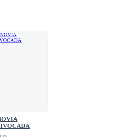
lio pecho y sus gruesos brazos venosos. Pelo corto
NOVIA
IVOCADA
iría a una chica en dos.
rres