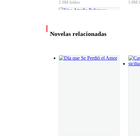
1.0M leídos
1.8M l
Sus pezones se endurecieron al instante. Una n
Novelas relacionadas
«Lucy, este es Ethan», dijo Sarah orgullosa. «E
Ethan se limpió las manos y se acercó. Su gran 
«Hola», logró decir Lucy. «Felicidades por la 
Una Atrofia Peligrosa
Él sonrió lentamente, sus ojos se desviaron ha
El Viejo Corriente del Río Qi
818.7K leídos
Sarah aplaudió. «¡La cena casi está lista! Lucy, 