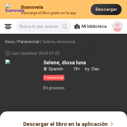
Buenovela
Descargar
Descarga el libro gratis en la app
Mi biblioteca
Busca lo que quieras
Inicio /
Paranormal
/
Selene, diosa luna
Last Updated: 2024-07-22
Selene, diosa luna
Spanish
·
18+
·
by: Clau
Paranormal
En proceso
Descargar el libro en la aplicación