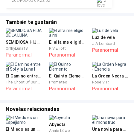
2024-06-05 09:22:52
2
complicaron, ---
desató una cazeria, tratando de matarlo, el joven
logra huir.
También te gustarán
Pero se sentía solo, no tenía a nadie, así que le
imploro a su madre una compañera.
Luz de vela
SEMIDIOSA HIJA DE LA LUNA
El alfa me eligió a mí
J.A Lombard
Selene le dio a su hijo la posibilidad de encontrar a su
OrfhyLuna18
R V Elliott
Paranormal
Paranormal
Paranormal
amada por medio de su olfato solo así él podría
reconocer su perfume particular.
El Camino entre el Sol y la Luna I
El Quinto Elemento
La Orden Negra - Esencia
Pero la joven diosa sufre por la trágica muerte de su
The Ghost Of Our Souls
Prometeo
Rose V. P.
amado.
Paranormal
Paranormal
Paranormal
Afrodita diosa del amor intercede ante zeus y le
Novelas relacionadas
reclama que su hijo Efesto haya matado al joven.
Zeus enojado expulsa a Efesto del olimpo y a Selene
Abyecta
El Miedo es un Espejismo
Una novia para el monstruo
Annie Löwe
le concede tres reencarnaciones donde deberá