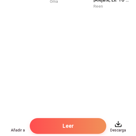
grices.
Oma
Reen
Las dos pequeñas eran realmente hermosas, el
matrimonio ya tenía un hijo mayor de nombre Alejo
era un niño de 6 años muy lindo, igual a su padre su
piel era blanca, de ojos verdes y pelo castaño.
Las familias tanto del beta como la del alfa estaban
felices por el nacimiento de las niñas.
Al mes la luna Greta dio a luz a una niña rubia de ojos
miel, ellos tenían un hijo de 1 año llamado Erik.
A medida que las gemelas íban creciendo era notoria
su belleza, aunque Saly no tenía esencia de lobo,
según dijeron sería como su madre humana.
Leer
Añadir a
Descarga
La amistad entre las dos familias era muy buena y