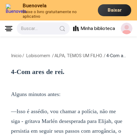
Buenovela
Baixar
Baixe o livro gratuitamente no
aplicativo
Minha biblioteca
Buscar...
Inicio
/
Lobisomem
/
ALPA, TEMOS UM FILHO.
/
4-Com ares de rei.
4-Com ares de rei.
Alguns minutos antes:
—Isso é assédio, vou chamar a polícia, não me
siga - gritava Marlén desesperada para Elijah, que
persistia em seguir seus passos com arrogância, o