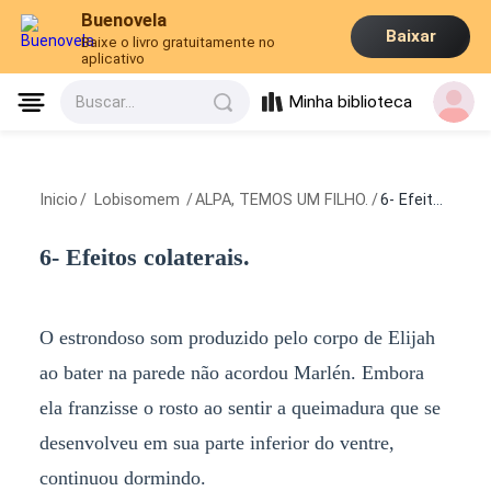
Buenovela
Baixar
Baixe o livro gratuitamente no
aplicativo
Minha biblioteca
Buscar...
Inicio
/
Lobisomem
/
ALPA, TEMOS UM FILHO.
/
6- Efeitos colaterais.
6- Efeitos colaterais.
O estrondoso som produzido pelo corpo de Elijah
ao bater na parede não acordou Marlén. Embora
ela franzisse o rosto ao sentir a queimadura que se
desenvolveu em sua parte inferior do ventre,
continuou dormindo.