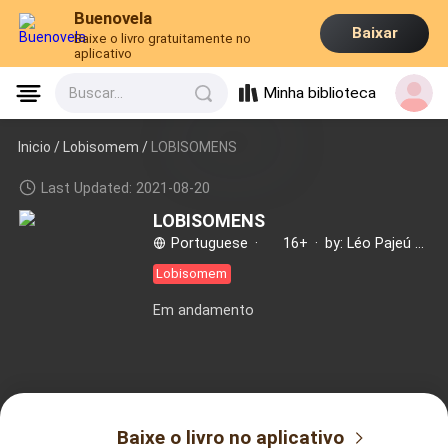
Buenovela
Baixar
Baixe o livro gratuitamente no
aplicativo
Minha biblioteca
Buscar...
Inicio /
Lobisomem
/
LOBISOMENS
Last Updated: 2021-08-20
LOBISOMENS
Portuguese
·
16+
·
by: Léo Pajeú e Léo Bargom
Lobisomem
Em andamento
Baixe o livro no aplicativo