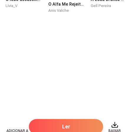
O Alfa Me Rejeitou... Sem Saber Que Eu Era a Rainha da Lua
Lívia_V
Gell Pereira
Anis Valche
Ler
ADICIONAR A
BAIXAR