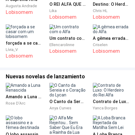
Nem todos os livros, pelo seu atributo,
O REI ALFA QUE ME ACEITOU
Destino: O Herdeiro Alfa
Augusta Andrade
Lika
Chris HL
Lobisomem
Lobisomem
Lobisomem
são oportunos para serem proporcionados.
Este é, seguramente, daqueles que não
Um contrato com o Alfa
A gêmea errada do Alfa.
forçada a se casar com um lobisomem
Ellencarolinne
Criselen
oferece-se, mas dedicando-o só tive
Lívia_V
Lobisomem
Lobisomem
Lobisomem
em aspecto contrapesar um pouco das
Nuevas novelas de lanzamiento
ocasiões que me apartei do convívio familiar
concentrado neste infortúnio.
Amando a Luna Renascida
O Canto da Sereia e o Coração do Lycan
Contrato de Luxo: O Herdeiro do Rei Alfa
Rose D'Arc
ÍNDICE
Anya Curves
Yanca Borges
O lobo assassino e a fêmea destinada
A Loba Branca Rejeitada da Matilha Sem Lei