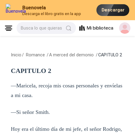
Buenovela
Descargar
Descarga el libro gratis en la app
Mi biblioteca
Busca lo que quieras
Inicio
/
Romance
/
A merced del demonio
/
CAPITULO 2
CAPITULO 2
—Maricela, recoja mis cosas personales y envíelas
a mi casa.
—Si señor Smith.
Hoy era el último día de mi jefe, el señor Rodrigo,