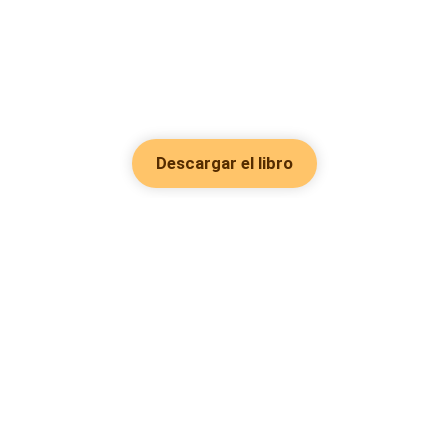
Descargar el libro
Hot Genres
Romance
Recursos
Hombre lobo
Palabras clave
Redes Sociales
Mafia
Búsquedas calientes