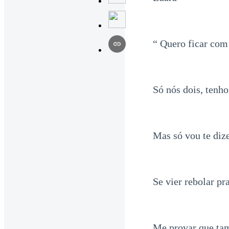
“ Quero ficar com
Só nós dois, tenh
Mas só vou te diz
Se vier rebolar p
Me provar que ta