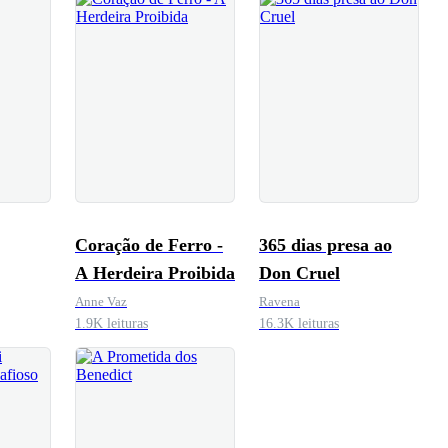
Coração de Ferro -
365 dias presa ao
A Herdeira Proibida
Don Cruel
Anne Vaz
Ravena
1.9K leituras
16.3K leituras