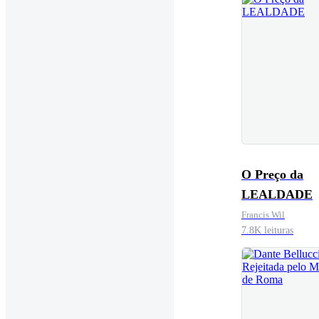
O Preço da
LEALDADE
Francis Wil
7.8K leituras