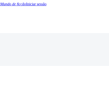
Mundo de ficção
Iniciar sessão
BTQ+
YA/TEEN
Paranormal
Misterio/Thriller
Oriental
Juegos
Historia
MM