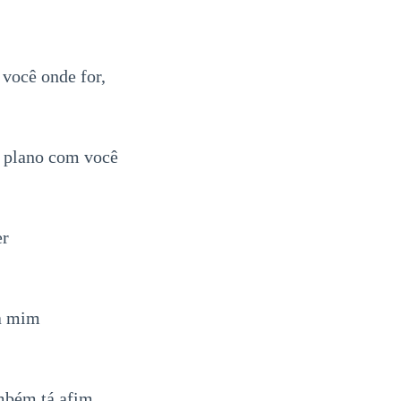
 você onde for,
o plano com você
er
ra mim
mbém tá afim