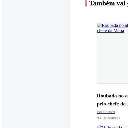
Também vai 
Roubada no a
pelo chefe da
Edi Beckert
80.1K leituras