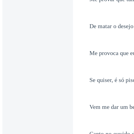
De matar o desejo
Me provoca que e
Se quiser, é só pi
Vem me dar um be
Canto no ouvido d