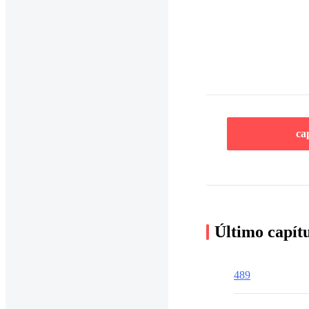
ca
Último capít
489