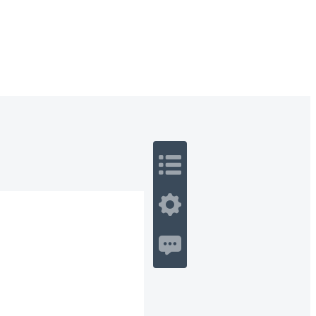
 Romance
Sci-Fi
Guerra
Otros