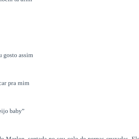
u gosto assim
scar pra mim
ijo baby”
o Marlon, sentada no seu colo de pernas cruzadas. E