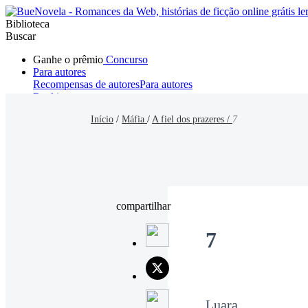
Biblioteca
Buscar
Ganhe o prêmio
Concurso
Para autores
Recompensas de autores
Para autores
Ranking
Navegar
Início
/
Máfia
/
A fiel dos prazeres /
7
Novelas
Contos Curtos
Todos
Romance
Hombre lobo
Mafia
Sistema
Fantasía
Urbano
LG
compartilhar
7
Luara