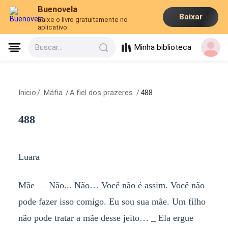
Buenovela
Baixar
Baixe o livro gratuitamente no
aplicativo
Minha biblioteca
Buscar...
Inicio
/
Máfia
/
A fiel dos prazeres
/
488
488
Luara
Mãe — Não... Não… Você não é assim. Você não
pode fazer isso comigo. Eu sou sua mãe. Um filho
não pode tratar a mãe desse jeito… _ Ela ergue