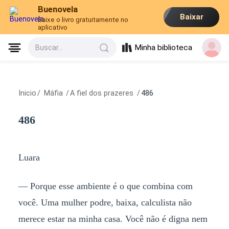
Buenovela
Baixar
Baixe o livro gratuitamente no
aplicativo
Minha biblioteca
Buscar...
Inicio
/
Máfia
/
A fiel dos prazeres
/
486
486
Luara
— Porque esse ambiente é o que combina com
você. Uma mulher podre, baixa, calculista não
merece estar na minha casa. Você não é digna nem