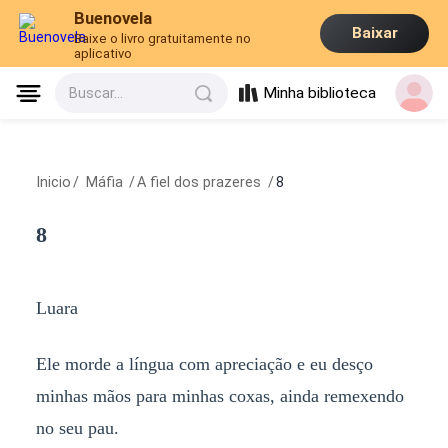
Buenovela
Baixar
Baixe o livro gratuitamente no
aplicativo
Minha biblioteca
Buscar...
Inicio
/
Máfia
/
A fiel dos prazeres
/
8
8
Luara
Ele morde a língua com apreciação e eu desço
minhas mãos para minhas coxas, ainda remexendo
no seu pau.