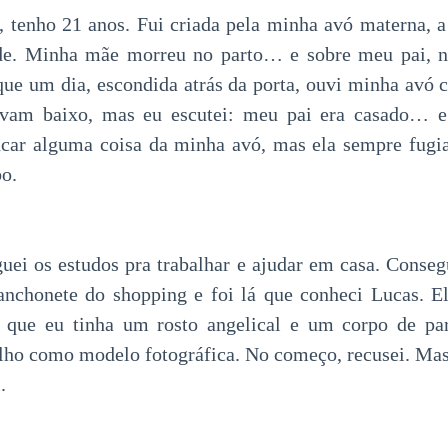
, tenho 21 anos. Fui criada pela minha avó materna, a
ade. Minha mãe morreu no parto… e sobre meu pai, 
que um dia, escondida atrás da porta, ouvi minha avó
lavam baixo, mas eu escutei: meu pai era casado… e 
ancar alguma coisa da minha avó, mas ela sempre fug
o.
uei os estudos pra trabalhar e ajudar em casa. Cons
anchonete do shopping e foi lá que conheci Lucas. El
a que eu tinha um rosto angelical e um corpo de par
lho como modelo fotográfica. No começo, recusei. Mas
.