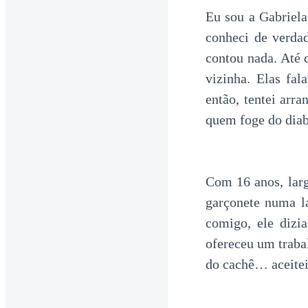
Eu sou a Gabriela
conheci de verd
contou nada. Até 
vizinha. Elas fa
então, tentei arr
quem foge do diab
Com 16 anos, larg
garçonete numa l
comigo, ele dizi
ofereceu um traba
do cachê… aceitei