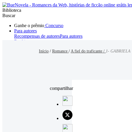
Biblioteca
Buscar
Ganhe o prêmio
Concurso
Para autores
Recompensas de autores
Para autores
Ranking
Navegar
Início
/
Romance
/
A fiel do traficante /
1- GABRIELA
Novelas
Contos Curtos
Todos
Romance
Hombre lobo
Mafia
Sistema
Fantasía
Urbano
LG
compartilhar