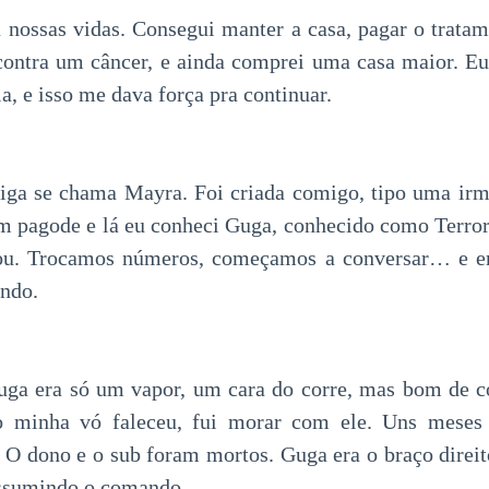
nossas vidas. Consegui manter a casa, pagar o trata
contra um câncer, e ainda comprei uma casa maior. E
la, e isso me dava força pra continuar.
ga se chama Mayra. Foi criada comigo, tipo uma irm
m pagode e lá eu conheci Guga, conhecido como Terror
rou. Trocamos números, começamos a conversar… e e
ndo.
uga era só um vapor, um cara do corre, mas bom de co
 minha vó faleceu, fui morar com ele. Uns meses 
 O dono e o sub foram mortos. Guga era o braço direito
assumindo o comando.