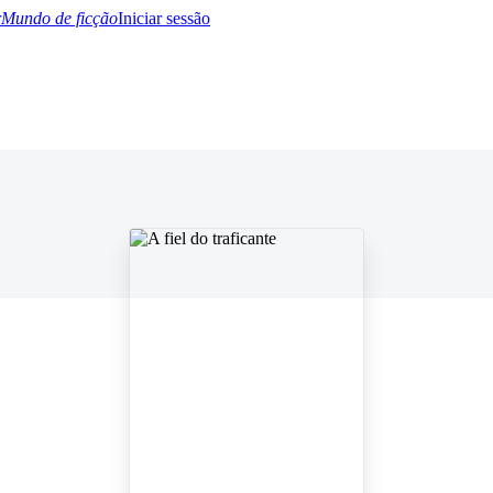
Mundo de ficção
Iniciar sessão
BTQ+
YA/TEEN
Paranormal
Misterio/Thriller
Oriental
Juegos
Historia
MM