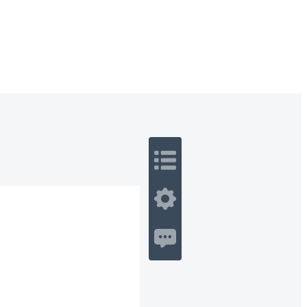
 Romance
Sci-Fi
Guerra
Otros