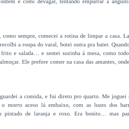
 ontem e comi devagar, tentando empurrar a angúst
, como sempre, comecei a rotina de limpar a casa. La
recolhi a roupa do varal, botei outra pra bater. Quando
o frito e salada… e sentei sozinha à mesa, como todo
lmoçar. Ele prefere comer na casa das amantes, onde
guardei a comida, e fui direto pro quarto. Me joguei 
 o morro aceso lá embaixo, com as luzes dos barr
u pintado de laranja e roxo. Era bonito… mas par