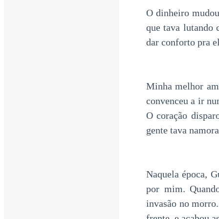
O dinheiro mudou 
que tava lutando 
dar conforto pra e
Minha melhor ami
convenceu a ir nu
O coração dispa
gente tava namora
Naquela época, G
por mim. Quando
invasão no morro.
frente, e acabou 