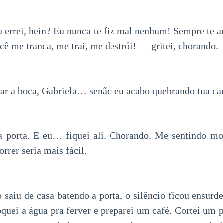
 errei, hein? Eu nunca te fiz mal nenhum! Sempre te a
ê me tranca, me trai, me destrói! — gritei, chorando.
ar a boca, Gabriela… senão eu acabo quebrando tua car
a porta. E eu… fiquei ali. Chorando. Me sentindo mo
rrer seria mais fácil.
 saiu de casa batendo a porta, o silêncio ficou ensurd
loquei a água pra ferver e preparei um café. Cortei um 