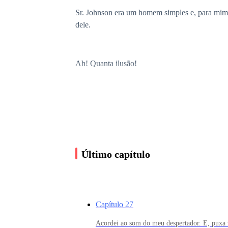
Sr. Johnson era um homem simples e, para mim
dele.
Ah! Quanta ilusão!
Não que ele tenha sido alguém ruim, até porque
Sr. Hernandez nunca pagou pelo meu curso na
Último capítulo
curso. Sim!
Meu pai e o senhor Johnson sofreram um aciden
anos, até que há quatro meses o senhor Hernan
Capítulo 27
Acordei ao som do meu despertador. E, puxa 