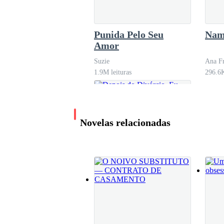
Van já havia me inteirado, há tempos, sobre 
vender drogas ou me casar com o tal homem tene
Punida Pelo Seu
Nam
para pagar aquele agiota.
Amor
Suzie
Ana F
1.9M leituras
296.6K
Eu precisava também bancar as despesas de alu
faculdade.
Novelas relacionadas
E tinha o juros! Pai amado, o juros! E a fisiote
meu salário não dariam para tudo isso.
Era o jeito encarar aquela proposta nada dece
ele para começar a pagá-lo. Três meses já havi
dólares. A quem eu queria enganar? Não havia 
Depois do Divórcio,