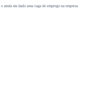
de e ainda me dado uma vaga de emprego na empresa
im e Diana, a sua segunda esposa, todo o tempo.
ota — Bem barra-pesada — para pagar pelo meu
 vegetativo por todo esse tempo, cerca de dois