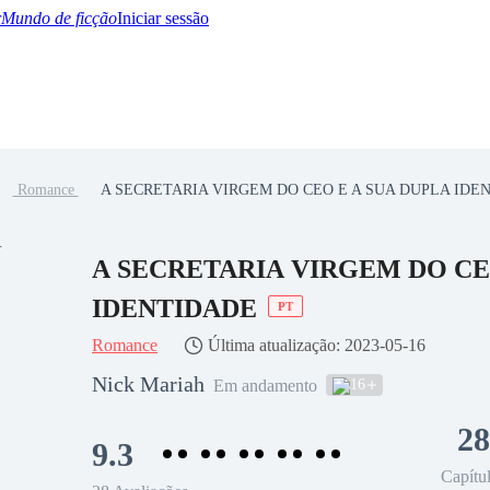
Mundo de ficção
Iniciar sessão
Romance
A SECRETARIA VIRGEM DO CEO E A SUA DUPLA IDE
BTQ+
YA/TEEN
Paranormal
Misterio/Thriller
Oriental
Juegos
Historia
MM
A SECRETARIA VIRGEM DO CE
IDENTIDADE
PT
Romance
Última atualização: 2023-05-16
Nick Mariah
16
Em andamento
28
9.3
Capítu