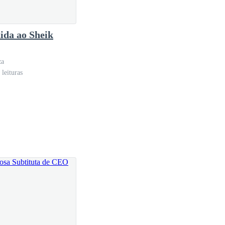
iro MESMO. Também era uma opção melhor do que
o havia outra maneira de conseguir dinheiro rápido
ida ao Sheik
za
leituras
d, porém era mais próximo do meu trabalho e da
as despesas da graduação... Céus! A pensão dela e
errando. Há duras custas consegui quatro meses com
eriais de valor, não havia conseguido nem 5 mil