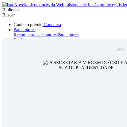
Biblioteca
Buscar
Ganhe o prêmio
Concurso
Para autores
Recompensas de autores
Para autores
Ranking
Navegar
Início
Novelas
Contos Curtos
Todos
Romance
Hombre lobo
Mafia
Sistema
Fantasía
Urbano
LG