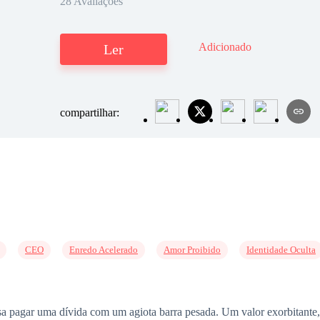
28 Avaliações
Adicionado
Ler
compartilhar:
CEO
Enredo Acelerado
Amor Proibido
Identidade Oculta
a pagar uma dívida com um agiota barra pesada. Um valor exorbitante, 