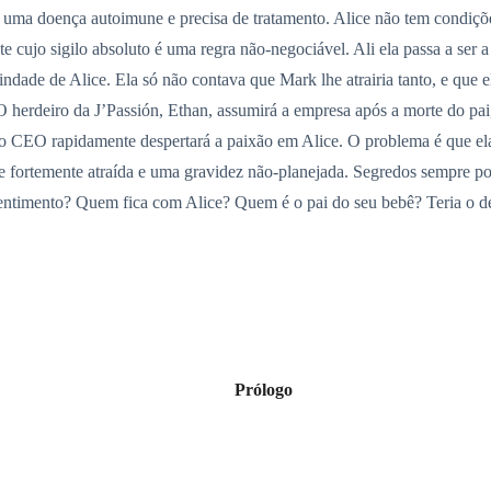
uma doença autoimune e precisa de tratamento. Alice não tem condições
 cujo sigilo absoluto é uma regra não-negociável. Ali ela passa a ser 
ndade de Alice. Ela só não contava que Mark lhe atrairia tanto, e que ela
 herdeiro da J’Passión, Ethan, assumirá a empresa após a morte do pai, e
a, o CEO rapidamente despertará a paixão em Alice. O problema é que e
e fortemente atraída e uma gravidez não-planejada. Segredos sempre p
sentimento? Quem fica com Alice? Quem é o pai do seu bebê? Teria o d
Prólogo