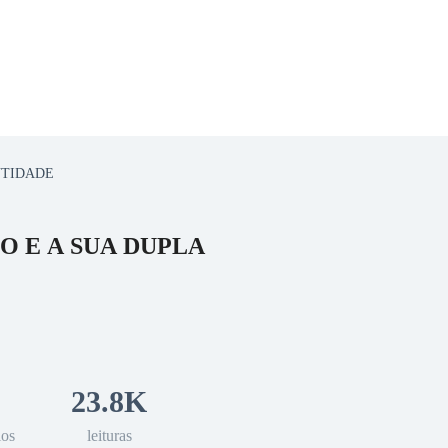
NTIDADE
 Romance
Sci-Fi
Guerra
Otros
O E A SUA DUPLA
23.8K
los
leituras