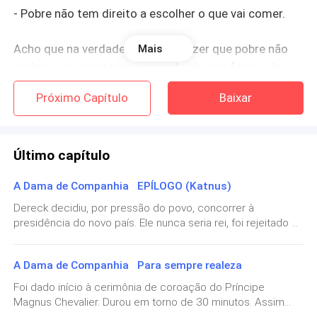
- Pobre não tem direito a escolher o que vai comer.
Acho que na verdade ela queria dizer que pobre não
Mais
poderia ser vegetariano, mas de alguma forma ela
não queria me magoar. Sim, ela não fazia nada que eu
Próximo Capítulo
Baixar
realmente gostasse de comer, mas ainda assim se
preocupava comigo. Acho que era coisa de mãe, que
se preocupa, no entanto tenta fazer os filhos verem a
Último capítulo
realidade da vida.
A Dama de Companhia EPÍLOGO (Katnus)
Sentei-me à mesa e avistei uma salada apetitosa.
Dereck decidiu, por pressão do povo, concorrer à
Servi acompanhada de arroz branco. Minha mãe
presidência do novo país. Ele nunca seria rei, foi rejeitado a
preparou um prato de comida para meu pai e depois
vida toda por sua própria mãe, a rainha. Contudo, o povo
levou para ele no quarto. Demorou até que ela
sempre preferiu ele para liderar Noriah. O príncipe
A Dama de Companhia Para sempre realeza
conseguisse finalmente sentar para poder se
politicamente correto teria chances legais e iguais de
concorrer junto de outros candidatos. Ele quis Dom para
alimentar.
Foi dado início à cerimônia de coroação do Príncipe
vice. Esta foi a parte difícil. Dom, líder rebelde e anti
Magnus Chevalier. Durou em torno de 30 minutos. Assim
monarquista a vida inteira, jamais quis um cargo. Alegava