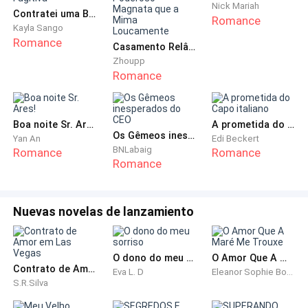
- Kat, querida... Eu não consigo mais sair desta cama.
Nick Mariah
Contratei uma Babá e ela era Minha Noiva Fugitiva
Romance
– ele disse com voz fraca.
Kayla Sango
Romance
Casamento Relâmpago Provocativo: O Poderoso Magnata que a Mima Loucamente
- Claro que você consegue pai. É só fazer um esforço.
Zhoupp
Romance
Não há nada que diga que suas pernas estão com
algum problema. – eu tentei animá-lo.
Boa noite Sr. Ares!
A prometida do Capo italiano
- Não. – ele disse.
Os Gêmeos inesperados do CEO
Yan An
Edi Beckert
BNLabaig
Romance
Romance
Minha mãe entrou no quarto, colocou os óculos e
Romance
sentou na poltrona. Percebi que o assunto realmente
era sério: quase uma reunião de família. No entanto o
Nuevas novelas de lanzamiento
problema pelo visto era eu. Fiquei atenta ao que viria.
- Bem, eu começo ou você, Adolfo? – ela perguntou
O dono do meu sorriso
O Amor Que A Maré Me Trouxe
para meu pai.
Contrato de Amor em Las Vegas
Eva L. D
Eleanor Sophie Boyd
S.R.Silva
- Eu... Não teria coragem. – ele disse me olhando