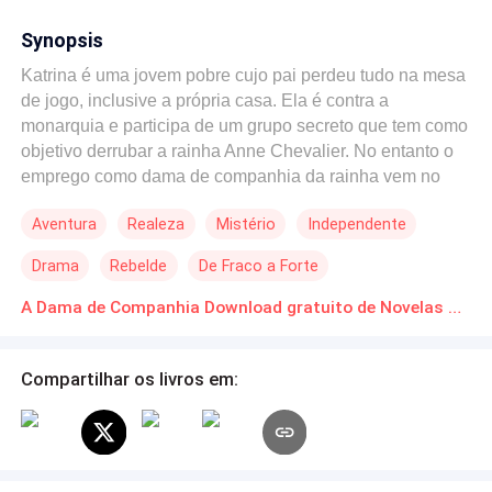
Synopsis
Katrina é uma jovem pobre cujo pai perdeu tudo na mesa
de jogo, inclusive a própria casa. Ela é contra a
monarquia e participa de um grupo secreto que tem como
objetivo derrubar a rainha Anne Chevalier. No entanto o
emprego como dama de companhia da rainha vem no
momento em que ela mais precisa. Ela só não imaginou
Aventura
Realeza
Mistério
Independente
que conhecer os príncipes faria tudo mudar na sua vida.
Poderia ela bradar contra a monarquia, odiando ainda
Drama
Rebelde
De Fraco a Forte
mais a rainha sendo que estava completamente
apaixonada pelo príncipe herdeiro da coroa?
A Dama de Companhia Download gratuito de Novelas Online em PDF
Compartilhar os livros em: