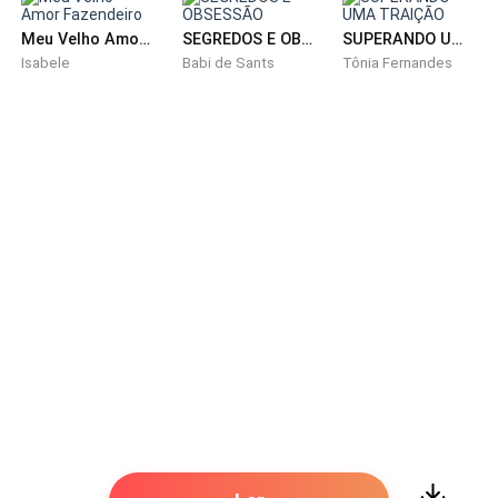
tristemente.
Meu Velho Amor Fazendeiro
SEGREDOS E OBSESSÃO
SUPERANDO UMA TRAIÇÃO
Isabele
Babi de Sants
Tônia Fernandes
- Bem, Kat, você sabe que estamos falidos.
- Sim... Sei.
- Seu pai perdeu todo o dinheiro que tínhamos na
mesa de jogo.
- Mãe, eu sei disto. – eu não queria que ela
continuasse jogando na cara dele todo passado que
já sabíamos.
Ele estava ali, deitado, deprimido, havia tentado
contra a própria vida por conta de tudo que
aconteceu. Não precisava ser mais punido ainda.
Acho que a culpa que ele carregava era suficiente.