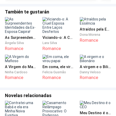
Ele não parecia nada bem. Estava pálido e cansado
También te gustarán
além de emagrecer visivelmente a cada dia. Retirei o
prato dele quase sem mexer da mesa de cabeceira e
levei para cozinha. Depois retornei, deitei na cama ao
Atraídos pela Essência
lado dele e o abracei com carinho. Não importava o
Dona Morena
As Surpreendentes Identidades da Ex-Esposa Caipira!
Viciando-o: A Cruel Esposa Entre Laços Desfeitos
que ele tivesse feito e a culpa que ele carregava por
Romance
Ângela Silva
Lara Silva
ter perdido todo nosso dinheiro. Ainda assim eu o
Romance
Romance
amava muito.
- Como se sente hoje? – perguntei acariciando o
A Virgem do Mafioso
Em coma, ele virou papai
A virgem e o Bilionário
Ninha Cardoso
Felicia Gusmão
Danny Veloso
rosto dele.
Romance
Romance
Romance
- Cansado.
Novelas relacionadas
- Quem sabe amanhã poderíamos passear? – sugeri. –
Só eu e você.
Meu Destino é o CEO