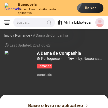
Buenovela
Baixar
Baixe o livro gratuitamente no
aplicativo
Minha biblioteca
Buscar...
Inicio /
Romance
/
A Dama de Companhia
Last Updated: 2021-06-28
A Dama de Companhia
Portuguese
·
16+
·
by: Roseanaautora
Romance
concluído
Baixe o livro no aplicativo