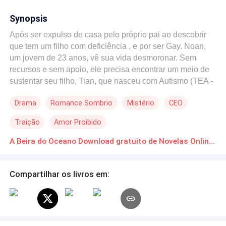
Synopsis
Após ser expulso de casa pelo próprio pai ao descobrir
que tem um filho com deficiência , e por ser Gay. Noan,
um jovem de 23 anos, vê sua vida desmoronar. Sem
recursos e sem apoio, ele precisa encontrar um meio de
sustentar seu filho, Tian, que nasceu com Autismo (TEA -
Transtorno do Espectro Autista). Noan, antes um
Drama
Romance Sombrio
Mistério
CEO
estudante promissor de engenharia, se vê obrigado a
aceitar um trabalho como empregado doméstico na
Traição
Amor Proibido
luxuosa mansão de um homem misterioso e recluso, à
beira do oceano.
A Beira do Oceano Download gratuito de Novelas Online em PDF
Compartilhar os livros em: