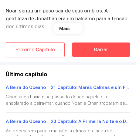
Noan sentiu um peso sair de seus ombros. A
gentileza de Jonathan era um bálsamo para a tensão
dos últimos dias.
Mais
"Muito obrigado. O senhor Ethan já acordou?"
Próximo Capítulo
Baixar
"Sim, ele geralmente toma o café da manhã sozinho
no escritório. Não se preocupe em servi-lo, ele prefere
assim."
Último capítulo
A Beira do Oceano 21 Capítulo: Marés Calmas e um Farol para o Futuro
Jonathan explicou a Noan suas tarefas para o dia:
limpeza geral da casa, organização dos cômodos,
Cinco anos haviam se passado desde aquele dia
ensolarado à beira-mar, quando Noan e Ethan trocaram seus
cuidado com o jardim e pequenas compras, se
votos sob o olhar atento de Tian e o carinho de Jonathan e
necessário. Noan ouviu atentamente, grato pela
Sofia. A mansão, outrora um refúgio solitário para Ethan,
clareza das instruções.
A Beira do Oceano 20 Capítulo: A Primeira Noite e o Despertar de um Lar
pulsava agora com a vida e a alegria de uma família
unida.Tian era um menino esperto e curioso, com seus dez
Ao retornarem para a mansão, a atmosfera havia se
Enquanto limpava a sala de estar, Noan observava os
anos repletos de energia e um amor incondicional por seus