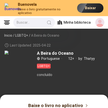
Buenovela
Baixar
Baixe o livro gratuitamente no
aplicativo
Minha biblioteca
Buscar...
Inicio /
LGBTQ+
/
A Beira do Oceano
Last Updated: 2025-04-22
A Beira do Oceano
Portuguese
·
12+
·
by: Thatyy
LGBTQ+
concluído
Baixe o livro no aplicativo