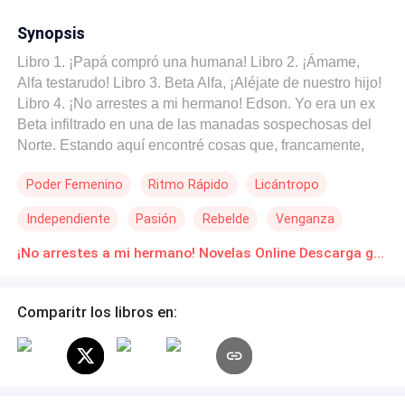
Synopsis
Libro 1. ¡Papá compró una humana! Libro 2. ¡Ámame,
Alfa testarudo! Libro 3. Beta Alfa, ¡Aléjate de nuestro hijo!
Libro 4. ¡No arrestes a mi hermano! Edson. Yo era un ex
Beta infiltrado en una de las manadas sospechosas del
Norte. Estando aquí encontré cosas que, francamente,
me causaban repulsión. No hablaba de las drogas o del
Poder Femenino
Ritmo Rápido
Licántropo
hecho de que los machos de esta manada pensaran que
las hembras eran solo muñecas para su placer, sino que
Independiente
Pasión
Rebelde
Venganza
aquí los niños eran vendidos a una organización para
oscuros propósitos y secuestraban humanos por
¡No arrestes a mi hermano! Novelas Online Descarga gratuita de PDF
"diversión". Porque, obviamente, soltarlos en el bosque
bajo una falsa sensación de libertad y luego cazarlos era
Comparitr los libros en:
el mejor juego de todos los tiempos. Sobreviví en este
horrible lugar y solo permanecí aquí porque mi anterior
Alfa me lo había pedido y porque creí que así restauraría
mi honor. Todo cambió cuando me gané la confianza de
ese Alfa y me mandó en una misión para hacer cosas