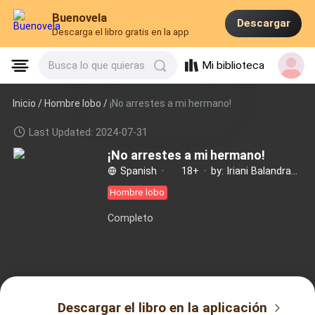
Buenovela
Descargar
Descarga el libro gratis en la app
Mi biblioteca
Busca lo que quieras
Inicio /
Hombre lobo
/
¡No arrestes a mi hermano!
Last Updated: 2024-07-31
¡No arrestes a mi hermano!
Spanish
·
18+
·
by: Iriani Balandrano
Hombre lobo
Completo
Descargar el libro en la aplicación