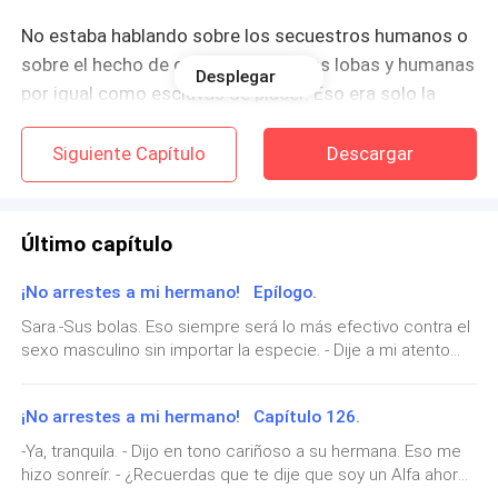
No estaba hablando sobre los secuestros humanos o
sobre el hecho de que utilizaran a las lobas y humanas
Desplegar
por igual como esclavas de placer. Eso era solo la
punta de todo lo que su Alfa hacía sin esconderse.
Siguiente Capítulo
Descargar
No, hablaba de lo que hacía fuera de la manada.
Con un último ligero apretón a las manos de mi
Último capítulo
madre, me levanté lentamente y salí de la habitación.
No medio segundo después de que cerré la puerta,
¡No arrestes a mi hermano! Epílogo.
ella puso el pestillo.
Sara.-Sus bolas. Eso siempre será lo más efectivo contra el
sexo masculino sin importar la especie. - Dije a mi atento
público dentro de la camioneta.Había sido una semana
Cuadré mis hombros y puse mi expresión más letal.
bastante movida y divertida. M****a, no recuerdo que haya
Una máscara que tenía que llevar todo el tiempo fuera
¡No arrestes a mi hermano! Capítulo 126.
tenido tanta diversión desde que me infiltré a una
de las paredes de la habitación que me habían
Organización criminal como bailarina exótica.Buenos
-Ya, tranquila. - Dijo en tono cariñoso a su hermana. Eso me
asignado.
tiempos.Los hombres lobo existían y quizá otras criaturas
hizo sonreír. - ¿Recuerdas que te dije que soy un Alfa ahora?
también. Gran cosa, la vida era más interesante ahora.Había