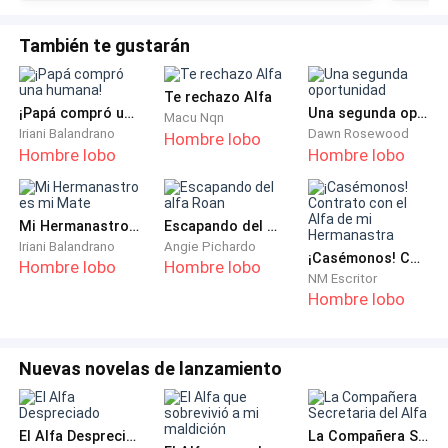
de nuestra manada "adoradora de humanos" y se
fuera a una de las únicas que no tenían contacto con
También te gustarán
ellos.
Te rechazo Alfa
¡Papá compró una humana!
Una segunda oportunidad
Se convirtió en adulta y formó una familia; de vez en
Macu Nqn
Iriani Balandrano
Dawn Rosewood
Hombre lobo
cuando iba a visitarla, pero siempre tenía que tener
Hombre lobo
Hombre lobo
presente que hablar sobre mamá era tabú.
No estaba seguro de cómo recibiría a mamá cuando
Mi Hermanastro es mi Mate
Escapando del alfa Roan
le contara que no había huido, sino que la habían
Iriani Balandrano
Angie Pichardo
¡Casémonos! Contrato con el Alfa de mi Hermanastra
Hombre lobo
Hombre lobo
secuestrado para... usarla.
NM Escritor
Hombre lobo
Apreté los puños con fuerza. Sufrió por años una
infinidad de horrores qué hicieron que la luz de sus
Nuevas novelas de lanzamiento
ojos se apagara y aún así, no dejó de creer que algún
día encontraría el camino de regreso a nosotros.
El Alfa Despreciado
La Compañera Secretaria del Alfa