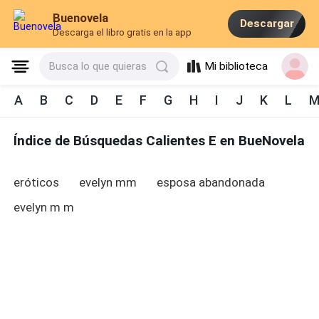
Buenovela
Descargar
Descarga el libro gratis en la app
Mi biblioteca
Busca lo que quieras
A
B
C
D
E
F
G
H
I
J
K
L
Índice de Búsquedas Calientes E en BueNovela
eróticos
evelyn mm
esposa abandonada
evelyn m m