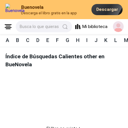
Buenovela
Descargar
Descarga el libro gratis en la app
Mi biblioteca
Busca lo que quieras
A
B
C
D
E
F
G
H
I
J
K
L
Índice de Búsquedas Calientes other en
BueNovela