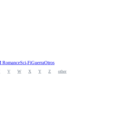
 Romance
Sci-Fi
Guerra
Otros
U
V
W
X
Y
Z
other