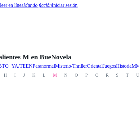
Mundo ficción
Iniciar sesión
alientes M en BueNovela
BTQ+
YA/TEEN
Paranormal
Misterio/Thriller
Oriental
Juegos
Historia
MM
H
I
J
K
L
M
N
O
P
Q
R
S
T