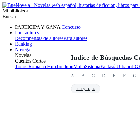
Mi biblioteca
Buscar
PARTICIPA Y GANA
Concurso
Para autores
Recompensas de autores
Para autores
Ranking
Navegar
Novelas
Índice de Búsquedas C
Cuentos Cortos
Todos
Romance
Hombre lobo
Mafia
Sistema
Fantasía
Urbano
LG
A
B
C
D
E
F
G
mary rojas