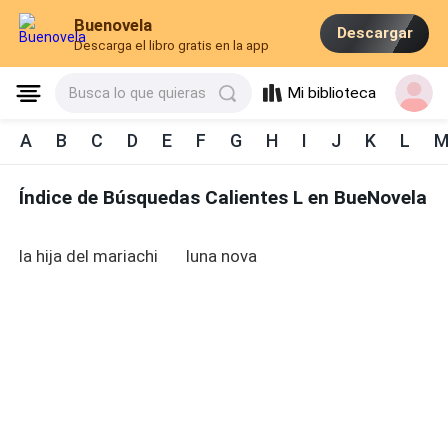
Buenovela
Descargar
Descarga el libro gratis en la app
Mi biblioteca
Busca lo que quieras
A
B
C
D
E
F
G
H
I
J
K
L
Índice de Búsquedas Calientes L en BueNovela
la hija del mariachi
luna nova