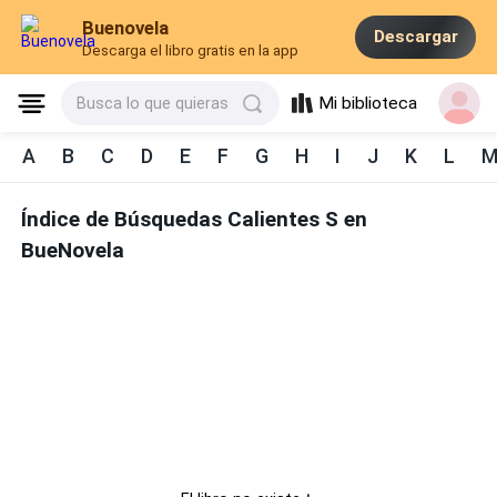
Buenovela
Descargar
Descarga el libro gratis en la app
Mi biblioteca
Busca lo que quieras
A
B
C
D
E
F
G
H
I
J
K
L
Índice de Búsquedas Calientes S en
BueNovela