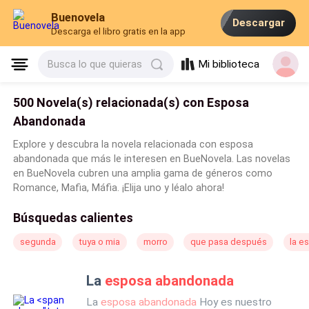
Buenovela
Descargar
Descarga el libro gratis en la app
Mi biblioteca
Busca lo que quieras
500 Novela(s) relacionada(s) con Esposa
Abandonada
Explore y descubra la novela relacionada con esposa
abandonada que más le interesen en BueNovela. Las novelas
en BueNovela cubren una amplia gama de géneros como
Romance, Mafia, Máfia. ¡Elija uno y léalo ahora!
Búsquedas calientes
segunda
tuya o mia
morro
que pasa después
la e
La
esposa abandonada
La
esposa abandonada
Hoy es nuestro