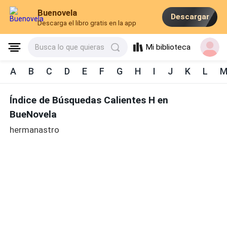
Buenovela
Descargar
Descarga el libro gratis en la app
Mi biblioteca
Busca lo que quieras
A
B
C
D
E
F
G
H
I
J
K
L
Índice de Búsquedas Calientes H en
BueNovela
hermanastro