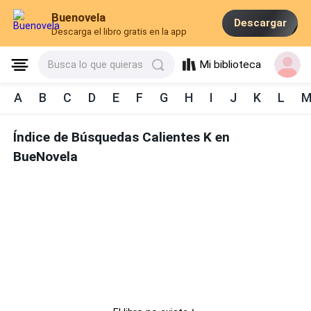
Buenovela
Descargar
Descarga el libro gratis en la app
Mi biblioteca
Busca lo que quieras
A
B
C
D
E
F
G
H
I
J
K
L
Índice de Búsquedas Calientes K en
BueNovela